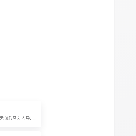
字辈：子万世天 诚尚凤文 大其尔士 国之守宗 泽植光鼎 定为美景 汝克从先 声名必永