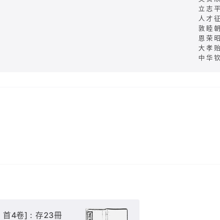
立志
人才
敦睦
恩荣
大孝
中华
首4卷] : 存23冊