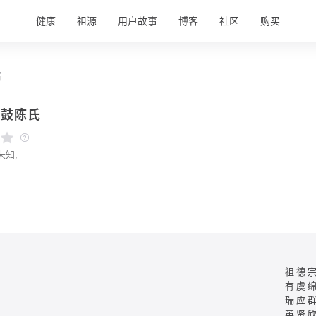
健康
祖源
用户故事
博客
社区
购买
情
铜鼓陈氏
未知,
祖德
有虞
瑞应
英贤