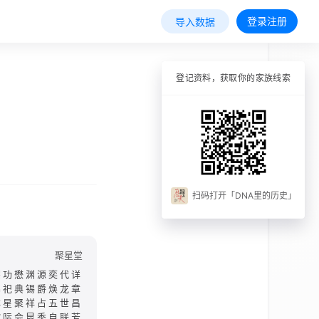
登录注册
导入数据
登记资料，获取你的家族线索
扫码打开「DNA里的历史」
聚星堂
宗功懋渊源奕代详
绵祀典锡爵焕龙章
群星聚祥占五世昌
欣际会昆季自联芳