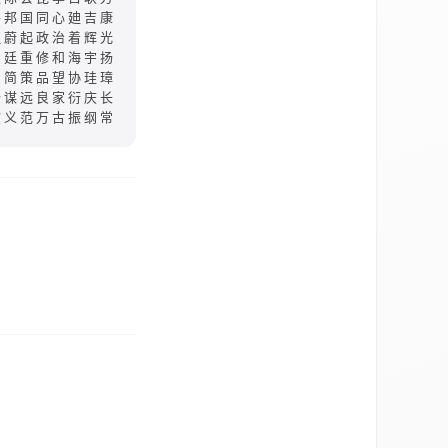
平邦国同心廸吉康
征蔚起政治着辉光
朝廷重修和海宇扬
昭简策品望协珪璋
贻谋远良家衍庆长
钦义范万古振纲常