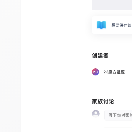
想要保存该
创建者
23魔方祖源
23
家族讨论
写下你对家族