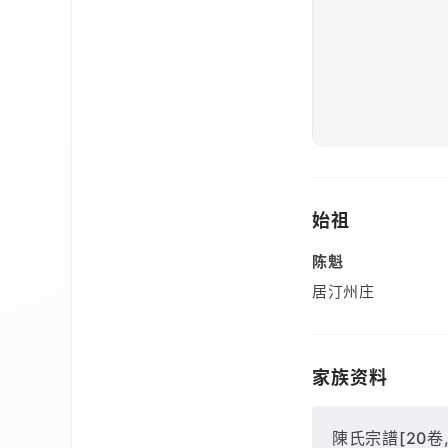
始祖
陈魁
居汀州庄
家族资料
陳氏宗譜[20卷, 