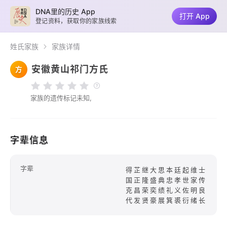
DNA里的历史 App
打开 App
登记资料，获取你的家族线索
姓氏家族
家族详情
安徽黄山祁门方氏
方
家族的遗传标记未知,
字辈信息
字辈
得芷继大思本廷起维士
国正隆盛典忠孝世家传
克昌荣奕绩礼义佐明良
代发贤豪展箕裘衍绪长