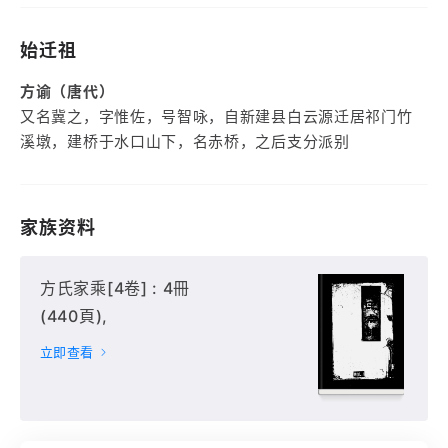
始迁祖
方谕（唐代）
又名冀之，字惟佐，号智咏，自新建县白云源迁居祁门竹
溪墩，建桥于水口山下，名赤桥，之后支分派别
家族资料
方氏家乘[4卷] : 4冊
(440頁),
立即查看