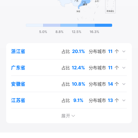
5.0%
8.8%
12.5%
16.3%
20.1%
11
浙江省
占比
分布城市
个
12.4%
11
广东省
占比
分布城市
个
10.8%
14
安徽省
占比
分布城市
个
9.1%
13
江苏省
占比
分布城市
个
6.3%
4.9%
3.8%
3.5%
4.2%
4.2%
2.4%
2.7%
2.2%
1.8%
1.3%
1.3%
1.2%
1.2%
20
14
10
12
12
11
11
9
9
9
8
1
1
1
湖北省
福建省
四川省
上海市
湖南省
河南省
山东省
江西省
北京市
辽宁省
广西壮族自治区
云南省
吉林省
重庆市
占比
占比
占比
占比
占比
占比
占比
占比
占比
占比
占比
占比
占比
占比
分布城市
分布城市
分布城市
分布城市
分布城市
分布城市
分布城市
分布城市
分布城市
分布城市
分布城市
分布城市
分布城市
分布城市
个
个
个
个
个
个
个
个
个
个
个
个
个
个
展开