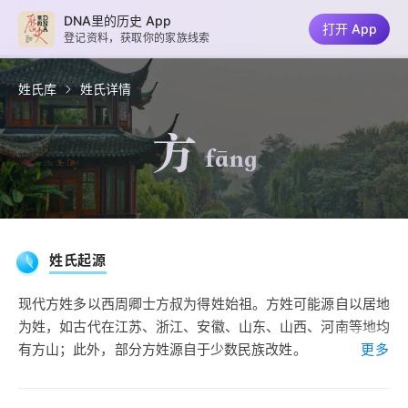
DNA里的历史 App
打开 App
登记资料，获取你的家族线索
姓氏库
姓氏详情
方
fāng
姓氏起源
现代方姓多以西周卿士方叔为得姓始祖。方姓可能源自以居地
为姓，如古代在江苏、浙江、安徽、山东、山西、河南等地均
有方山；此外，部分方姓源自于少数民族改姓。
更多
从现有的分子人类学成果来看，方姓自秦汉以来就为新安郡大