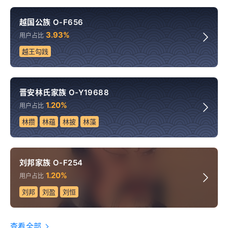
越国公族 O-F656
3.93%
用户占比
越王勾践
晋安林氏家族 O-Y19688
1.20%
用户占比
林攒
林蕴
林披
林藻
刘邦家族 O-F254
1.20%
用户占比
刘邦
刘盈
刘恒
查看全部