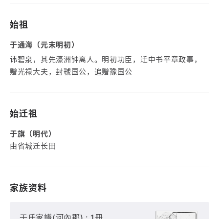
始祖
于通海（元末明初）
讳碧泉，其先濠洲钟离人。明初功臣，迁中书平章政事，
赠光禄大夫，封虢国公，追赠豫国公
始迁祖
于旗（明代）
由省城迁长田
家族资料
于氏家譜(河內郡) : 1冊