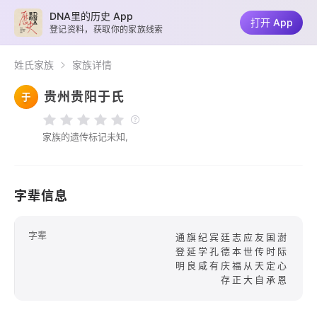
DNA里的历史 App
打开 App
登记资料，获取你的家族线索
姓氏家族
家族详情
贵州贵阳于氏
于
家族的遗传标记未知,
字辈信息
字辈
通旗纪宾廷志应友国澍
登延学孔德本世传时际
明良咸有庆福从天定心
存正大自承恩