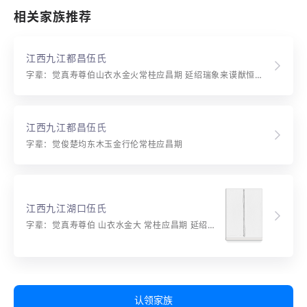
相关家族推荐
江西九江都昌伍氏
字辈：觉真寿尊伯山衣水金火常桂应昌期 延绍瑞象来谟猷恒锡爵忠义世鼎台品望珍昆壁声萃振斗魁属相贻韵远德泽覃敷开
江西九江都昌伍氏
字辈：觉俊楚均东木玉金行伦常桂应昌期
江西九江湖口伍氏
字辈：觉真寿尊伯 山衣水金大 常桂应昌期 延绍瑞象来 谟猷恒锡爵 忠义世鼎台 品望珍崑璧 声华振斗魁 书香贻韵远 德泽覃敷开
认领家族