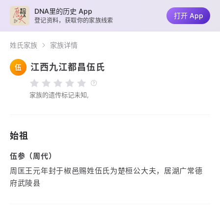
DNA里的历史 App
打开 App
登记资料，获取你的家族线索
姓氏家族
家族详情
江西九江都昌伍氏
伍
家族的遗传标记未知,
始祖
伍参（周代）
周匡王元年封于椒邑赐姓伍氏为楚桓公大夫，居湖广常德
府武陵县