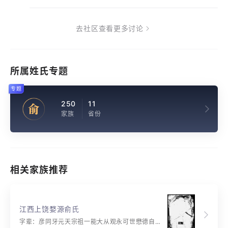
去社区查看更多讨论
所属姓氏专题
专题
250
11
俞
家族
省份
相关家族推荐
江西上饶婺源俞氏
字辈：彦同牙元天宗祖一能大从观永可世懋德自逢时学士尚经文贤良崇正道思以宜家国志期克继开在廷膺选扬守善有馀庆