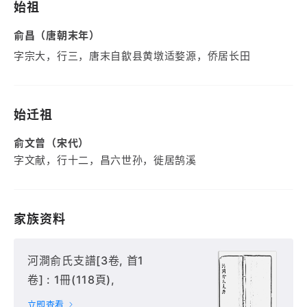
始祖
俞昌（唐朝末年）
字宗大，行三，唐末自歙县黄墩适婺源，侨居长田
始迁祖
俞文曾（宋代）
字文献，行十二，昌六世孙，徙居鹄溪
家族资料
河澗俞氏支譜[3卷, 首1
卷] : 1冊(118頁),
立即查看