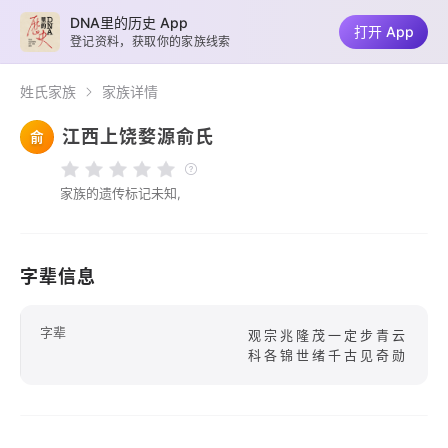
DNA里的历史 App
打开 App
登记资料，获取你的家族线索
姓氏家族
家族详情
江西上饶婺源俞氏
俞
家族的遗传标记未知,
字辈信息
字辈
观宗兆隆茂一定步青云
科各锦世绪千古见奇勋