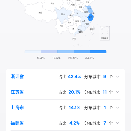
9.4%
17.6%
25.9%
34.1%
42.4%
9
浙江省
占比
分布城市
个
20.1%
11
江苏省
占比
分布城市
个
14.1%
1
上海市
占比
分布城市
个
4.2%
7
福建省
占比
分布城市
个
3.9%
3.1%
1.8%
1.2%
1.1%
1.1%
10
5
7
2
7
1
安徽省
江西省
北京市
湖北省
四川省
广东省
占比
占比
占比
占比
占比
占比
分布城市
分布城市
分布城市
分布城市
分布城市
分布城市
个
个
个
个
个
个