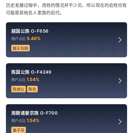
历史发展过程中，改姓的情况并不少见，所以现在的俞姓也有
可能是其他名人家族的后代。
越国公族 O-F656
5.46%
用户占比
越王勾践
陈国公族 O-F4249
1.54%
用户占比
陈胡公
陈完
周朝诸姜宗族 O-F700
1.54%
用户占比
姜子牙