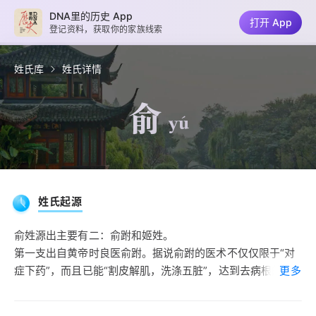
DNA里的历史 App
打开 App
登记资料，获取你的家族线索
姓氏库
姓氏详情
俞
yú
姓氏起源
俞姓源出主要有二：俞跗和姬姓。
第一支出自黄帝时良医俞跗。据说俞跗的医术不仅仅限于“对
症下药”，而且已能“割皮解肌，洗涤五脏”，达到去病根的水
更多
准，被称为俞，是痊愈之意，因此姓俞。这位名医之后为俞
氏，中国俞姓多数尊俞跗为先祖。