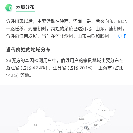
第二支源自姬姓。春秋时郑公子渝弥，周桓王时为郑司徒，后
地域分布
立别族为渝氏，渝氏历秦、汉，至汉景帝时分出喻氏、俞氏，
所以渝、喻、俞三姓同祖，而且史书上有时也互通。姬姓俞氏
俞姓出现以后，主要活动在陕西、河南一带。后来向东、向北
的历史有2000多年。
一路迁移，到晋朝时，俞姓的足迹已达河北、山东。唐朝时，
俞姓向江南发展，当时在河北沧州、山东曲阜和滕州、浙江绍
更多
兴，俞姓已经成为望族。到宋朝时，俞姓向东南进一步聚集，
当代俞姓的地域分布
并散布于南方各地。
宋朝时期，俞姓大约有21万人，大约占全国人口的0.27%，排
23魔方的基因检测用户中，俞姓用户的籍贯地域主要分布在
在第七十一位。主要分布于浙江、安徽、江西，三省大约占俞
浙江省 (占比 42.4%) 、江苏省 (占比 20.1%) 、上海市 (占比
姓总人口的60%；其次分布于广西、江苏、福建、河南、河
14.1%) 等地。
北、山西。浙江为俞姓第一大省，约占俞姓总人口的27%。全
国基本形成了长江三角区俞姓聚集区。
明朝时期，俞姓大约有41万人，约占全国人口的0.44%，排
在第五十七位。浙江仍为俞姓第一大省，约占俞姓总人口的
50%。全国俞姓主要集中于浙江、江西、江苏、安徽，四省大
约占全国俞姓人口的94%。俞姓人口主要由北向东南地区迁
移。俞姓更加集中于长江三角地区。