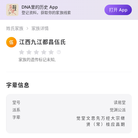
DNA里的历史 App
打开 App
登记资料，获取你的家族线索
姓氏家族
家族详情
江西九江都昌伍氏
伍
家族的遗传标记未知,
字辈信息
堂号
读易堂
派系
觉渊公派
字辈
觉堂文思先万经大宗继
贤（常）桂应昌期