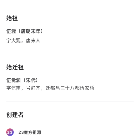
始祖
伍漋（唐朝末年）
字大观，唐末人
始迁祖
伍觉渊（宋代）
字信甫，号静齐，迁都昌三十八都伍家桥
创建者
23魔方祖源
23