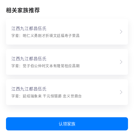
相关家族推荐
江西九江都昌伍氏
字辈：明仁义勇刚才折瑛文廷福寿子荣昌
江西九江都昌伍氏
字辈：觉子伯公仲时文本有隆常桂应昌期
江西九江都昌伍氏
字辈：延绍瑞象来 干元恒锡爵 忠义世鼎台
认领家族