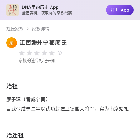
DNA里的历史 App
打开 App
登记资料，获取你的家族线索
姓氏家族
家族详情
江西赣州宁都廖氏
廖
家族的遗传标记未知,
始祖
廖子璋（晋咸宁间）
晋武帝咸宁二年以武功封左卫镇国大将军，实为南京始祖
始迁祖