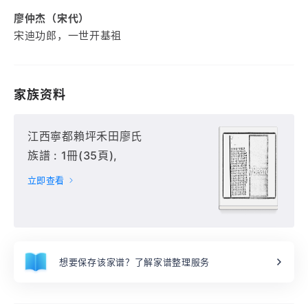
廖仲杰（宋代）
宋迪功郎，一世开基祖
家族资料
江西寧都賴坪禾田廖氏
族譜 : 1冊(35頁),
立即查看
想要保存该家谱？了解家谱整理服务