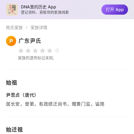
DNA里的历史 App
打开 App
登记资料，获取你的家族线索
姓氏家族
家族详情
广东尹氏
尹
家族的遗传标记未知,
始祖
尹思贞（唐代）
居长安，登第，有政绩迁尚书，赠黄门监，谥简
始迁祖