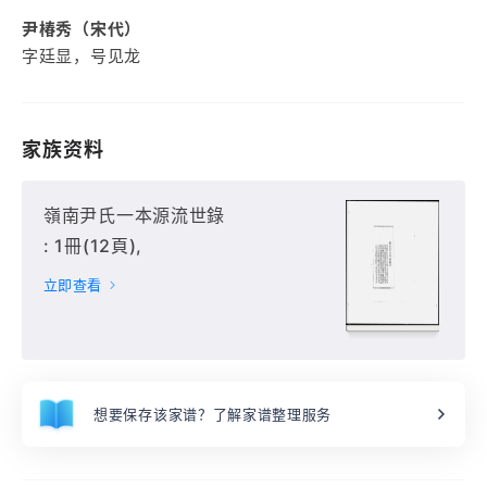
尹椿秀（宋代）
字廷显，号见龙
家族资料
嶺南尹氏一本源流世錄
: 1冊(12頁),
立即查看
想要保存该家谱？了解家谱整理服务