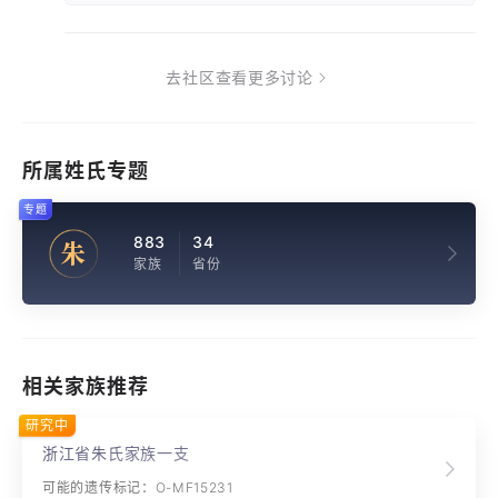
去社区查看更多讨论
所属姓氏专题
专题
883
34
朱
家族
省份
相关家族推荐
研究中
浙江省朱氏家族一支
可能的遗传标记：O-MF15231