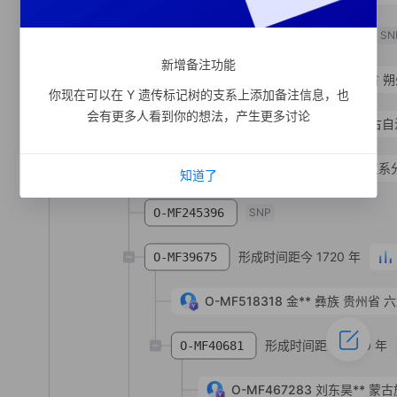
形成时间距今 1720 年
O-MF178767
SN
新增备注功能
O-MF178773
宋**
汉族
山西省 朔
你现在可以在 Y 遗传标记树的支系上添加备注信息，也
会有更多人看到你的想法，产生更多讨论
O-MF599797
邢**
汉族
内蒙古自
形成时间距今 2820 年
支系
O-SK1726
知道了
O-MF245396
SNP
形成时间距今 1720 年
O-MF39675
O-MF518318
金**
彝族
贵州省 
形成时间距今 1010 年
O-MF40681
O-MF467283
刘东昊**
蒙古