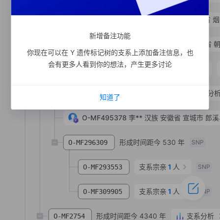
O-MF432594
李**
汉族
山东省 
新增备注功能
O-MV266529
李**
汉族
辽宁省 
你现在可以在 Y 遗传标记树的支系上添加备注信息，也
会有更多人看到你的想法，产生更多讨论
形成时间距今 5820 年
支系分析
O-SK1728
形成时间距今 1250 年
支系分
O-MF293557
知道了
O-MF495378
李**
汉族
安徽省 宣城市 郎
形成时间距今 530 年
O-MF296309
SNP
支系宗亲
1
人
O-MF293553
SNP
支系宗亲
1
人
O-MF309905
SNP
形成时间距今 4340 年
支系分析
O-MF2754