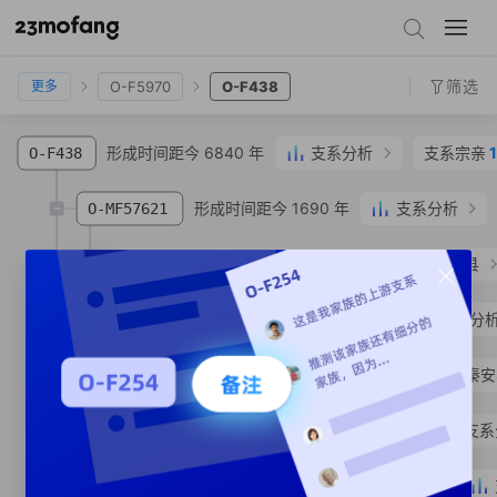
O-M117
O-F5
O-F8
O-ACT2839
O-F5970
O-F438
筛选
O-F5970
O-F438
更多
形成时间距今 6840 年
支系分析
支系宗亲
O-F438
形成时间距今 1690 年
支系分析
O-MF57621
O-MV224207
韩**
汉族
山东省 东营市 利津县
形成时间距今 1460 年
支系分
O-MF432603
O-MF546999
张**
汉族
甘肃省 天水市 秦
形成时间距今 530 年
支系
O-MF432600
形成时间距今 510 年
O-MF432590