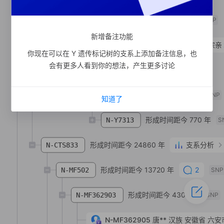
支系宗亲
1
人
N-MF59508
SNP
新增备注功能
形成时间距今 3980 年
支系宗亲
N-FGC28396
你现在可以在 Y 遗传标记树的支系上添加备注信息，也
会有更多人看到你的想法，产生更多讨论
形成时间距今 3400 年
N-Y6516
SNP
形成时间距今 1060 年
N-Y7310
SNP
知道了
形成时间距今 770 年
N-Y7313
S
形成时间距今 24860 年
支系分析
N-CTS833
形成时间距今 13720 年
2
N-MF502
SNP
形成时间距今 4300 年
N-MF362903
SNP
N-MF362905
唐**
汉族
安徽省 六安