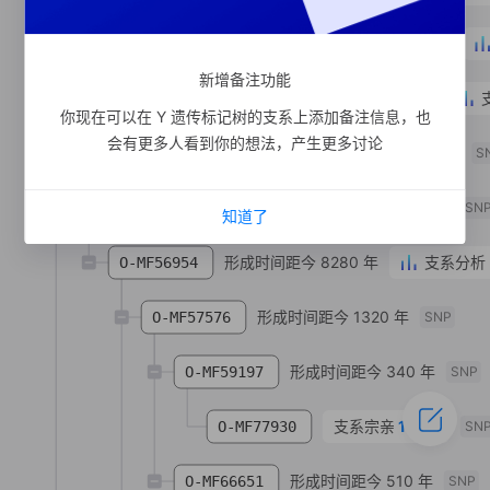
形成时间距今 1800 年
O-MF993778
新增备注功能
形成时间距今 900 年
O-MF57497
你现在可以在 Y 遗传标记树的支系上添加备注信息，也
会有更多人看到你的想法，产生更多讨论
支系宗亲
3
人
O-MF128301
S
支系宗亲
1
人
O-MF61722
SN
知道了
形成时间距今 8280 年
支系分析
O-MF56954
形成时间距今 1320 年
O-MF57576
SNP
形成时间距今 340 年
O-MF59197
SNP
支系宗亲
1
人
O-MF77930
SN
形成时间距今 510 年
O-MF66651
SNP