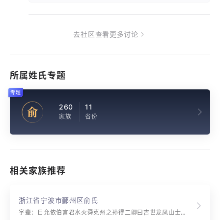
去社区查看更多讨论
所属姓氏专题
专题
260
11
俞
家族
省份
相关家族推荐
浙江省宁波市鄞州区俞氏
字辈：日允依伯言君水火舜克州之孙得二卿曰吉世龙凤山士文行忠信继大宗邦天朝人瑞玉树增光志承祖烈功应昌芳智闻善修沾甘棠惟孝廉高