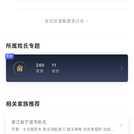
去社区查看更多讨论
所属姓氏专题
专题
260
11
俞
家族
省份
相关家族推荐
浙江省宁波市俞氏
字辈：士日聪安木 伯文洪起道 仁瑞玉树增 光志承祖烈 功应昌芳智 开善觉修治 甘棠惟孝廉 高雅正悠常 廷显介福永 康宁庄