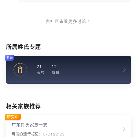
去社区查看更多讨论
所属姓氏专题
专题
71
12
肖
家族
省份
相关家族推荐
研究中
广东肖氏家族一支
可能的遗传标记：C-CTS2123