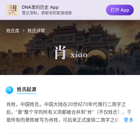
DNA里的历史 App
打开 App
登记资料，获取你的家族线索
姓氏库
姓氏详情
肖
xiāo
姓氏起源
肖姓，中国姓氏。中国大陆在20世纪70年代推行二简字之
后，“萧”整个字的所有义项都被合并到“肖”（不仅姓氏）。于
是所有的萧姓被写为肖姓，可后来正式废除二简字之后由于户
更多
籍管理部门的相关规章，更改姓氏十分困难，所以有不少人没
有改回萧姓。不过，历史上确实寥若晨星地冒出过“肖”姓，但