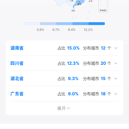
3.9%
6.7%
9.4%
12.2%
15.0%
12
湖南省
占比
分布城市
个
12.3%
20
四川省
占比
分布城市
个
9.3%
15
湖北省
占比
分布城市
个
9.0%
18
广东省
占比
分布城市
个
3.6%
3.4%
5.2%
3.7%
3.2%
2.3%
2.0%
2.7%
7.4%
5.1%
1.6%
1.6%
1.4%
1.4%
1.4%
1.3%
2.1%
1.1%
13
14
13
12
11
11
9
9
9
9
8
8
9
7
1
1
1
1
江西省
山东省
江苏省
福建省
河北省
重庆市
北京市
河南省
辽宁省
安徽省
浙江省
黑龙江省
陕西省
上海市
天津市
贵州省
云南省
广西壮族自治区
占比
占比
占比
占比
占比
占比
占比
占比
占比
占比
占比
占比
占比
占比
占比
占比
占比
占比
分布城市
分布城市
分布城市
分布城市
分布城市
分布城市
分布城市
分布城市
分布城市
分布城市
分布城市
分布城市
分布城市
分布城市
分布城市
分布城市
分布城市
分布城市
个
个
个
个
个
个
个
个
个
个
个
个
个
个
个
个
个
个
展开