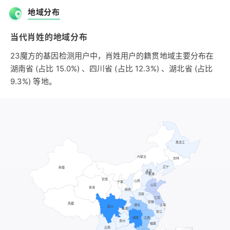
读四声，与“萧姓”的源流不同。明代凌迪知的《万姓统谱》卷
地域分布
103：“肖：汉，肖安固。肖始、肖玉、肖雩、肖同（俱陈留
人，见《印薮》）。明，肖靖，襄城人，宣德中解元。”肖姓
当代肖姓的地域分布
基本不见于香港台湾或海外华人地区。这可以间接证明如今中
23魔方的基因检测用户中，肖姓用户的籍贯地域主要分布在
国大陆绝大多数肖姓实际上是由于二简字简化的“萧”姓。
湖南省 (占比 15.0%) 、四川省 (占比 12.3%) 、湖北省 (占比
9.3%) 等地。