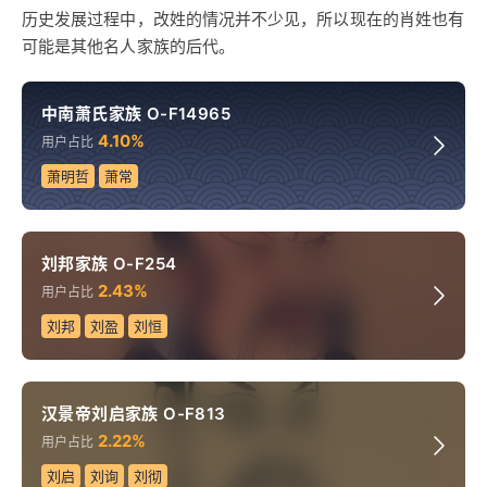
历史发展过程中，改姓的情况并不少见，所以现在的肖姓也有
可能是其他名人家族的后代。
中南萧氏家族 O-F14965
4.10%
用户占比
萧明哲
萧常
刘邦家族 O-F254
2.43%
用户占比
刘邦
刘盈
刘恒
汉景帝刘启家族 O-F813
2.22%
用户占比
刘启
刘询
刘彻