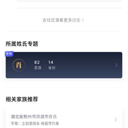
去社区查看更多讨论
所属姓氏专题
专题
82
14
肖
家族
省份
相关家族推荐
湖北省荆州市洪湖市肖氏
字辈：之如家绍永 纯祖学乃保