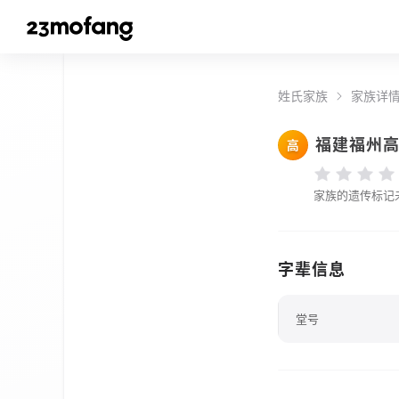
姓氏家族
家族详
福建福州
高
家族的遗传标记
字辈信息
堂号