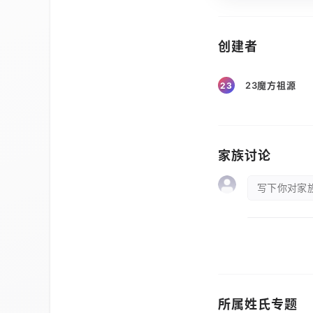
创建者
23魔方祖源
23
家族讨论
写下你对家族
所属姓氏专题