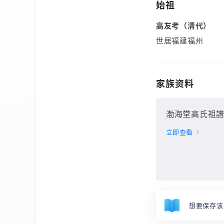
始祖
高友考（清代）
世居福建福州
家族资料
渤海堂高氏祖譜 :
立即查看
想要保存该