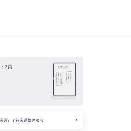
 7頁,
家谱？了解家谱整理服务