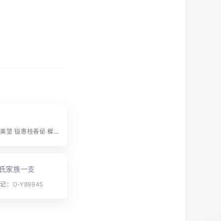
字辈：罁囦木美㙱 镒惠桂善佖 穉溥章鸣贤 闾山广卿㠯 保佛积弘子 文钦淳植炅 培钟派标烶 墀铭泉树炳 堂锦洙机煊 嘉锡鸿材焕
氏家族一支
：O-Y89945