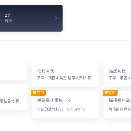
27
省份
福建高氏
福建高氏
字辈：钢囦木美㙱 镒思栱养倬 获灌俦泽望 祖芙瑞仰愈 稀逸胤晃援 学熹烜植炅 培锺沛标烶 墀铭泉树炳 堂锦洙机煊 垣锡𣿰椒灿
研究中
研究中
福建高氏家族一支
福建福州高
字辈：钢囦木美㙱 镒惠桂善佖 穉溥章鸣贤 闾山广卿㠯 保佛积弘子 文钦淳植炅 培钟派标烶 墀铭泉树炳 堂锦洙机煊 增镟源本焕
可能的遗传标记：O-Y89945
可能的遗传标记