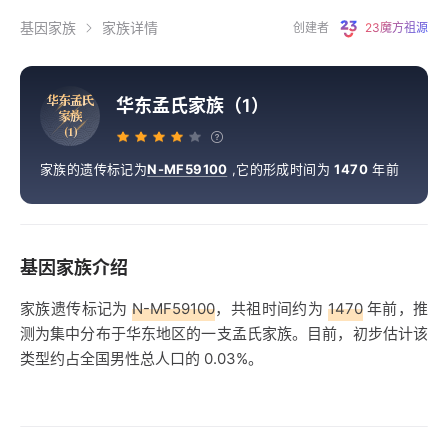
基因家族
家族详情
创建者
23魔方祖源
华
东
孟
氏
华东孟氏家族（1）
家
族
（
1
）
家族的遗传标记为
N-MF59100
,
它的形成时间为
1470
年前
基因家族介绍
家族遗传标记为
N-MF59100
，共祖时间约为
1470
年前，推
测为集中分布于华东地区的一支孟氏家族。目前，初步估计该
类型约占全国男性总人口的 0.03%。