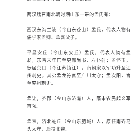
两汉魏晋南北朝时期山东一带的孟氏有：
西汉东海兰陵（今山东苍山）孟氏，代表人物有
儒学家孟卿、孟喜父子。
平昌安丘（今山东安丘）孟氏，代表人物有孟
昶，东晋末年官至吏部尚书、左仆射；孟怀玉，
徙居京口（今江苏镇江），南朝宋以军功升至江
州刺史，其弟孟龙符官至广川太守；孟次阳，官
至兖州刺史。
孟让，齐郡（今山东济南）人，隋末农民起义军
首领。
孟表，济北蛇丘（今山东肥城）人，原任南齐马
头太守，后投北魏。