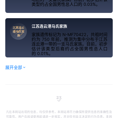
类型约占全国男性总人口的 0.03%。
江苏连云港马氏家族
江
苏
连
云
港
马
氏
家
家族遗传标记为 N-MF70422，共祖时间
族
约为 750 年前，推测为集中分布于江苏
连云港一带的一支马氏家族。目前，初步
估计该类型后裔约占全国男性总人口
的 0.01%。
展开全部
凡在本网站出现的信息，均仅供参考。本网站将尽力确保所提供信息的准确性及
可靠性，用户在阅读使用前请进一步核实，并对任何自主决定的行为负责。本网