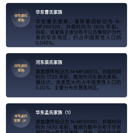
华东曹氏家族
华
东
曹
氏
家
族
华东曹氏家族，家族基因标记为 N-
MF269326，共祖时间为 1900 年前。
目前，该家族主体分布于以苏鲁皖沪为代
表的华东地区，约占中国男性人口的
0.045%。
河东裴氏家族
河
东
裴
氏
家
族
家族遗传标记为 N-MF58913，共祖时间
约为 1720 年前，推测为河东裴氏家族。
据估计，该类型大约占中国男性人口的
0.02%，主要分布在晋南地区。
华东孟氏家族（1）
华
东
孟
氏
家
族
（
1
）
家族遗传标记为 N-MF59100，共祖时间
约为 1470 年前，推测为集中分布于华东
地区的一支孟氏家族。目前，初步估计该