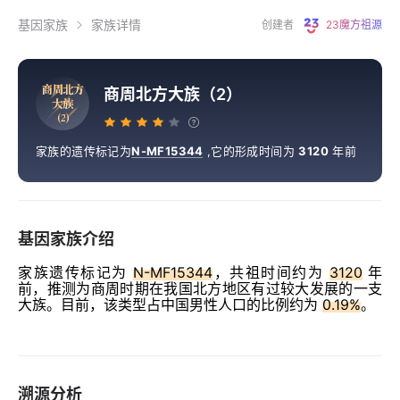
基因家族
家族详情
创建者
23魔方祖源
商
周
北
方
商周北方大族（2）
大
族
（
2
）
家族的遗传标记为
N-MF15344
,
它的形成时间为
3120
年前
基因家族介绍
家族遗传标记为
N-MF15344
，共祖时间约为
3120
年
前，推测为商周时期在我国北方地区有过较大发展的一支
大族。目前，该类型占中国男性人口的比例约为
0.19%
。
溯源分析