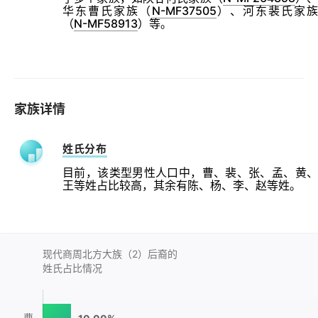
华东曹氏家族（
N-MF37505
）、河东裴氏家
（
N-MF58913
）等。
家族详情
姓氏分布
目前，该类型男性人口中，曹、裴、张、孟、黄、
王等姓占比较高，其余有陈、杨、李、赵等姓。
现代商周北方大族（2）后裔的
姓氏占比情况
曹