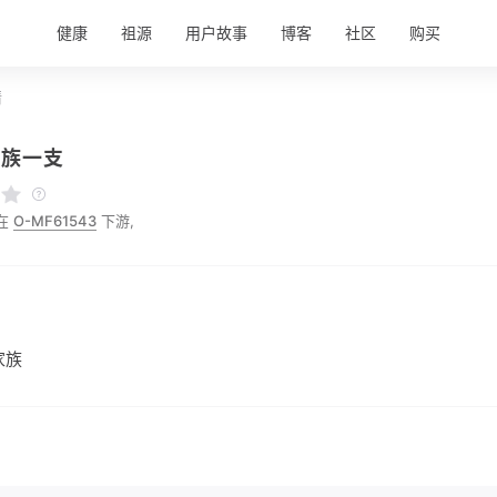
健康
祖源
用户故事
博客
社区
购买
情
家族一支
在
O-MF61543
下游,
家族