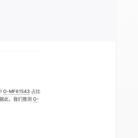
中
O-MF61543
占比
著。据此，我们推测
O-