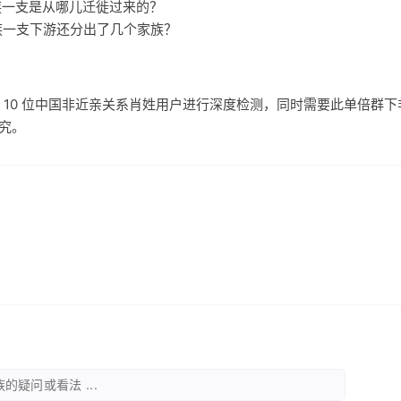
家族一支是从哪儿迁徙过来的？
家族一支下游还分出了几个家族？
 10 位中国非近亲关系肖姓用户进行深度检测，同时需要此单倍群
研究。
的疑问或看法 ...