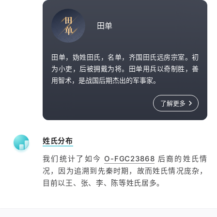
史册。在位期间，齐威王任用邹忌为相，田忌为
田
将，孙膑为军师，进行政治改革，修明法制、选
公元前 320 年，齐威王去世，葬于田齐王陵（今
田单
单
贤任能、赏罚分明、国力日强。经桂陵、马陵两
山东省淄博市临淄区齐陵镇内），享年五十九
役，大败魏军，开始称雄于诸侯。同时，齐威王
岁。
礼贤重士，在国都临淄稷门外修建稷下学宫，广
田单，妫姓田氏，名单，齐国田氏远房宗室。初
招天下贤士议政讲学，成为当时的学术文化中
为小吏，后被拥戴为将。田单用兵以奇制胜，善
心。
用智术，是战国后期杰出的军事家。
公元前 284 年，乐毅率领五国军队攻打齐国，连
了解更多
下齐国七十余城。危亡之际，田单坚守即墨，先
以反间计迫使乐毅兵权被夺，后又以火牛阵大破
燕军，收复齐国失地，被齐襄王拜为相国，封为
姓氏分布
安平君。
唐朝建中三年（782 年），礼仪使颜真卿向唐德
我们统计了如今
O-FGC23868
后裔的姓氏情
宗建议，为武庙增设祭祀名将六十四人，其中就
况，因为追溯到先秦时期，故而姓氏情况庞杂，
有安平君田单。至宋徽宗宣和五年（1123 年），
目前以王、张、李、陈等姓氏居多。
武庙重列祭祀名将七十二人，其中亦包括田单。