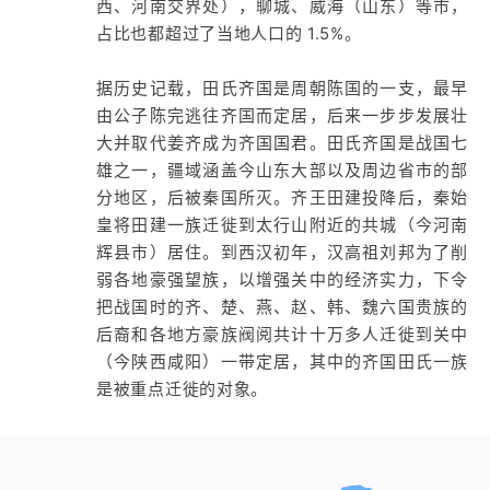
西、河南交界处），聊城、威海（山东）等市，
占比也都超过了当地人口的 1.5%。
据历史记载，田氏齐国是周朝陈国的一支，最早
由公子陈完逃往齐国而定居，后来一步步发展壮
大并取代姜齐成为齐国国君。田氏齐国是战国七
雄之一，疆域涵盖今山东大部以及周边省市的部
分地区，后被秦国所灭。齐王田建投降后，秦始
皇将田建一族迁徙到太行山附近的共城（今河南
辉县市）居住。到西汉初年，汉高祖刘邦为了削
弱各地豪强望族，以增强关中的经济实力，下令
把战国时的齐、楚、燕、赵、韩、魏六国贵族的
后裔和各地方豪族阀阅共计十万多人迁徙到关中
（今陕西咸阳）一带定居，其中的齐国田氏一族
是被重点迁徙的对象。