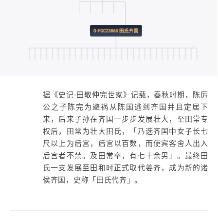
据《史记·田敬仲完世家》记载，春秋时期，陈厉
公之子陈完为避祸从陈国逃到齐国并且定居下
来，后来子孙在齐国一步步发展壮大，至田常专
权后，田常为壮大田氏，「乃选齐国中女子长七
尺以上为后宫，后宫以百数，而使宾客舍人出入
后宫者不禁。及田常卒，有七十余男」。最终田
氏一支发展至田和时正式取代姜齐，成为新的诸
侯齐国，史称「田氏代齐」。