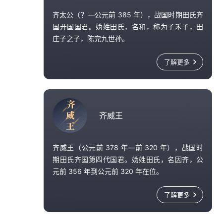
齐太公（？—公元前 385 年），战国时期田氏齐
国开国国君。妫姓田氏，名和，称为子禾子，田
庄子之子，陈完九世孙。
公元前 391 年，田和自立为齐君，放逐齐康公于
了解更多
海岛，使食一城，以奉姜姓之祀。
公元前 386 年，田和被周安王册封为诸侯，姜姓
齐
齐国为田氏取代。田和正式称侯，仍沿用齐国名
威
齐威王
号，世称田齐，以示别于姜姓齐国，史称「田氏
王
代齐」。
齐威王（公元前 378 年—前 320 年），战国时
期田氏齐国第四代国君。妫姓田氏，名因齐，公
元前 356 年到公元前 320 年在位。
齐威王原为侯，公元前 334 年，魏惠王和齐威王
了解更多
在徐州会盟，互相承认对方为王，史称「徐州相
王」。齐威王以善于纳谏用能，励志图强而名著