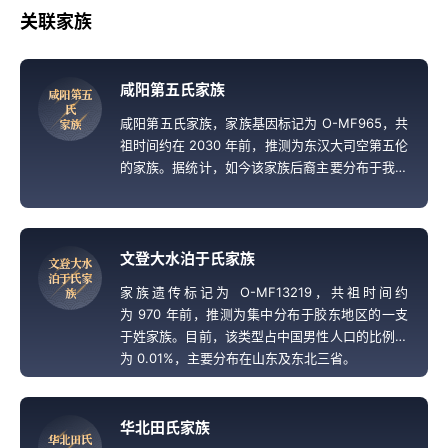
关联家族
咸阳第五氏家族
咸
阳
第
五
氏
咸阳第五氏家族，家族基因标记为 O-MF965，共
家
族
祖时间约在 2030 年前，推测为东汉大司空第五伦
的家族。据统计，如今该家族后裔主要分布于我国
西北地区，大约占中国男性人口的 0.01%。
文登大水泊于氏家族
文
登
大
水
泊
于
氏
家
家族遗传标记为 O-MF13219，共祖时间约
族
为 970 年前，推测为集中分布于胶东地区的一支
于姓家族。目前，该类型占中国男性人口的比例约
为 0.01%，主要分布在山东及东北三省。
华北田氏家族
华
北
田
氏