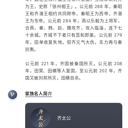
为王，史称「徐州相王」。公元前 288 年，秦昭
王和齐湣王相约共同称帝，秦昭王为西帝，齐湣
王为东帝。公元前 284 年，燕以乐毅为上将军，
合燕、秦、韩、赵、魏攻齐，攻入临淄，连下七
十余城。齐城不下者只有莒和即墨。公元前 279
年，田单收复失地。但齐元气大伤，无力再与秦
抗衡。
公元前 221 年，齐国被秦国所灭。公元前 208
年，田荣、田横等人复国，至公元前 202 年，齐
国又被刘邦所灭，田横自杀。
家族名人简介
齐
太
齐太公
公