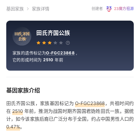
基因家族
家族详情
创建者
23魔方祖源
田氏齐国公族
田
氏
齐
国
公
族
家族的遗传标记为
O-FGC23868
,
它的形成时间为
2510
年前
基因家族介绍
田氏齐国公族，家族基因标记为
O-FGC23868
，共祖时间约
在
2510
年前，推测为战国时期齐国国君妫姓田氏一族。据统
计，如今该家族后裔已广泛分布于全国，约占中国男性人口的
0.47%
。