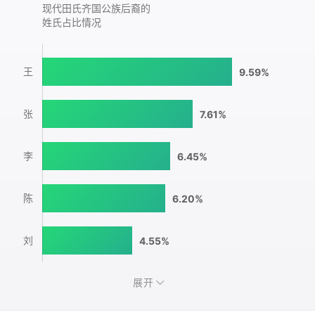
现代田氏齐国公族后裔的
姓氏占比情况
王
9.59%
张
7.61%
李
6.45%
陈
6.20%
刘
4.55%
展开