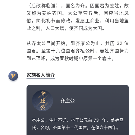
（后改称临淄），国名为齐。因国君为姜姓，故
又称为姜姓齐国。太公至营丘后，因应当地风
俗，简化礼节而修政。发展工商业，利用当地鱼
盐之利，人口大增，使齐国成为大国。
从齐太公吕尚开始，到齐康公为止，共历 32 位
国君。至第十六位国君齐桓公时，姜姓齐国势力
到达顶峰，成为春秋时期中原第一个霸主。
家族名人简介
齐
庄
齐庄公
公
齐庄公，生年不详，卒于公元前 731 年，姜姓吕
氏，名购，齐国第十二代国君，在位六十四年。