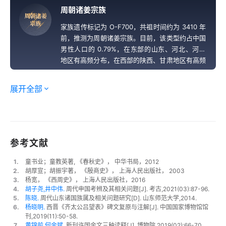
周朝诸姜宗族
周
朝
诸
姜
宗
族
家族遗传标记为 O-F700，共祖时间约为 3410 年
前，推测为周朝诸姜宗族。目前，该类型约占中国
男性人口的 0.79%，在东部的山东、河北、河南
地区有高频分布，在西部的陕西、甘肃地区有高频
分布，在中南地区也有高频分布。
展开全部
参考文献
1.
童书业；童教英著,
《春秋史》， 中华书局，2012
2.
胡厚宣；胡振宇著，
《殷商史》， 上海人民出版社， 2003
3.
杨宽，
《西周史》， 上海人民出版社，2016
4.
胡子尧,井中伟.
周代申国考辨及其相关问题[J]. 考古,2021(03):87-96.
5.
陈晓.
周代山东诸国族属及相关问题研究[D]. 山东师范大学,2014.
6.
杨晓明.
西晋《齐太公吕望表》碑文复原与注解[J]. 中国国家博物馆馆
刊,2019(11):50-58.
7.
黄锦前,何金斌.
新刊许国金文三种读释[J]. 博物院,2019(02):66-70.