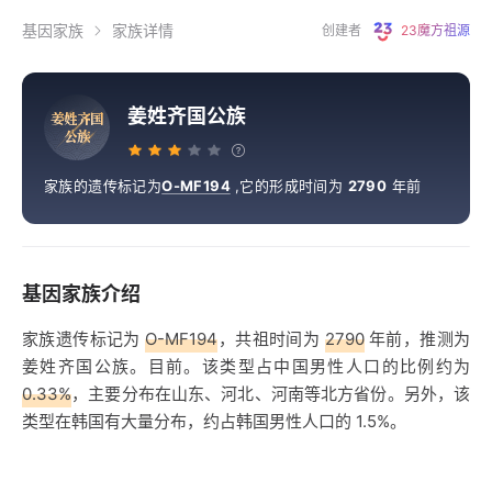
基因家族
家族详情
创建者
23魔方祖源
姜姓齐国公族
姜
姓
齐
国
公
族
家族的遗传标记为
O-MF194
,
它的形成时间为
2790
年前
基因家族介绍
家族遗传标记为
O-MF194
，共祖时间为
2790
年前，推测为
姜姓齐国公族。目前。该类型占中国男性人口的比例约为
0.33%
，主要分布在山东、河北、河南等北方省份。另外，该
类型在韩国有大量分布，约占韩国男性人口的 1.5%。