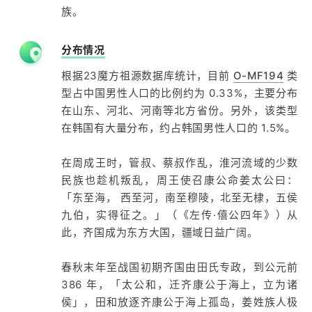
族。
分布情况
根据23魔方祖源数据库统计，目前
O-MF194
类
型占中国男性人口的比例约为 0.33%，主要分布
在山东、河北、河南等北方省份。另外，该类型
在韩国有大量分布，约占韩国男性人口的 1.5%。
在周成王时，管叔、蔡叔作乱，淮河流域的少数
民族也趁机叛乱，周王使召康公命姜太公曰：
「东至海， 西至河，南至穆陵，北至无棣，五侯
九伯，实得征之。」（《左传·僖公四年》）从
此，齐国成为东方大国，疆域日益广阔。
春秋末年至战国初期齐国由田氏专政，到公元前
386 年，「太公和，迁齐康公于海上，立为诸
侯」，田和放逐齐康公于海上孤岛，姜姓族人极