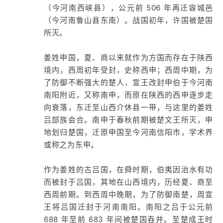
（今河南西峡县），公元前 506 年再迁容城邑
（今河南鲁山县东南）。战国初年，许国被楚国
所灭。
姜姓申国，夏、商以来就作为方国而存在于陕西
境内，西周初年受封，史称西申；西周中期，为
了防御不断强大的楚人，宣王改封申伯于今河南
南阳附近，又称南申，而原在陕西的西申逐步走
向衰落，东迁至山西介休县一带，与这里的姜姓
吕部族会合。南申于春秋前期被楚文王所灭，申
地划归楚国，迁原申国至今河南信阳市，学术界
或称之为东申。
作为姜姓的古吕国，在舜时期，伯夷因治水有功
而被封于吕国，其地在山西境内，历经夏、商至
西周前期。到西周中晚期，为了防御南楚，周宣
王将吕国迁封于河南南阳。南阳之吕于公元前
688 年至前 683 年间被楚国吞并。至楚成王时