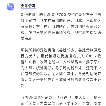
支系情况
O-MF194
的上游
O-F700
类型广泛分布于我国
各个省市，其中在东部的山东、河北、河南地区
有高频分布，在西部的陕西、甘肃地区有高频分
布，在中南地区也有高频分布，现推测为周朝诸
姜宗族。
周初所封的异姓贵族以姜姓较多。姜姓贵族原是
西方羌人，世代和姬姓贵族通婚。从《尚书·牧
誓》来看，牧野之战中，太公望吕尚（姜子牙）
为太师，统帅将领，除了周的锐兵外，还有不少
西南部族的军队，羌人即在其中。从分封情况来
看，羌人一支的姜姓贵族被分封的数量仅次于姬
姓。
《国语·周语》记载：「齐许申吕由大姜」，据考
证「大姜」为太公望吕尚（姜子牙）之女、周武