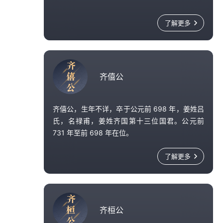
齐庄公在位期间齐国渐强，为其孙齐桓公称霸中
原打下坚实的基础。由于他在位时间很长，使得
了解更多
刚刚经历了长达近七十年内乱的齐国，得以在长
时间稳定的情况下恢复元气。
齐庄公晚年基本使齐国处于小霸的地位，为齐僖
齐
公主盟诸侯、齐襄公灭纪国报哀公被烹之仇、齐
僖
齐僖公
桓公九合诸侯，打下政治和经济基础。齐庄公是
公
齐国霸业的奠基者，是齐国历史上的一位中兴之
主。
齐僖公，生年不详，卒于公元前 698 年，姜姓吕
氏，名禄甫，姜姓齐国第十三位国君。公元前
731 年至前 698 年在位。
齐僖公在位时期，多次主持多国会盟；平息宋国
了解更多
与卫国之间的争端；以宋国、郕国不向周天子朝
觐而出兵讨伐；平定许国、宋国的内乱；与郑国
击败狄戎；使齐国形成小霸局面。
齐
齐僖公三十三年（公元前 698 年），齐僖公去
桓
齐桓公
世，其子诸儿继位，是为齐襄公。
公