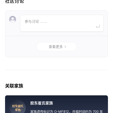
社区讨论
参与讨论 ......
查看更多
关联家族
胶东崔氏家族
胶
东
崔
氏
家
族
家族遗传标记为 O-MF812，共祖时间约为 700 年