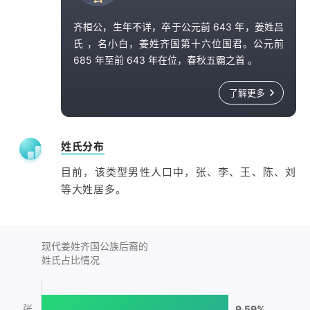
齐桓公，生年不详，卒于公元前 643 年，姜姓吕
氏 ，名小白，姜姓齐国第十六位国君。公元前
685 年至前 643 年在位，春秋五霸之首 。
早年在鲍叔牙保护下，逃到莒国避难。在齐襄公
了解更多
和公孙无知相继死去后，抢先回国，夺取君位。
任内励精图治，起用管仲为相，推行改革，实行
军政合一、兵民合一的制度，促使齐国逐渐强
姓氏分布
盛。打出「尊王攘夷」的旗号，九合诸侯，平定
目前，该类型男性人口中，张、李、王、陈、刘
宋国内乱，北击山戎，南伐楚国，灭掉谭、遂、
等大姓居多。
鄣等小国，成为第一个中原霸主。
现代姜姓齐国公族后裔的
姓氏占比情况
张
9.59%