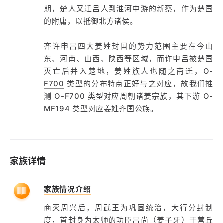
期，楚人又迁吕人到淮河中游的新蔡，作为楚国
的附庸，以抵御北方诸侯。
齐许申吕四大姜姓封国的势力范围主要在今山
东、河南、山西、陕西等区域，而许申吕被楚国
灭亡后并入楚地，姜姓族人也随之南迁，
O-
F700
类型的分布特点正好与之对应，故我们推
测
O-F700
类型对应周朝诸姜宗族，其下游
O-
MF194
类型对应姜姓齐国公族。
家族详情
家族情况介绍
商灭周兴后，周武王为巩固统治，大行分封制
度，首封身为太师的功臣吕尚（姜子牙）于营丘