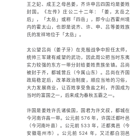
王之妃、成王之母邑姜，齐许申吕四国均是姜姓
封国。《左传》庄公二十二年：「姜，太岳之
后」，「太岳」或称「四岳」，即今山西霍州境
内的霍太山，也即是说齐、许、申、吕等姜姓族
氏的发祥地位于「太岳」。
太公望吕尚（姜子牙）在克殷战争中担任太师，
统帅三军建有威望的武功，因此周公把当时东夷
实力较强的东方一带分封给姜姓贵族坐镇。吕尚
被封于齐，都城营丘（今属山东）。吕尚在齐国
政局稳定后，改革政治制度，顺应当地的习俗，
大力发展商业，让百姓享受鱼盐之利，齐国成为
当时的富国之一，后来成为春秋五霸之一。
许国是姜姓许氏诸侯国，国君为许文叔，都城在
今河南许昌一带。公元前 576 年，许国迁都叶邑
（今河南叶县）。公元前 533 年，迁都夷邑（今
安徽亳州市）。公元前 524 年，又迁都白羽邑