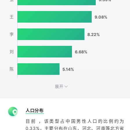
王
9.08%
李
8.22%
刘
6.68%
陈
5.14%
展开
人口分布
目前 ，该类型占中国男性人口的比例约为
0.33%，主要分布在山东、河北、河南等北方省