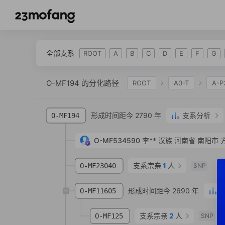
全部支系
ROOT
A
B
C
D
E
F
G
O-MF194 的分化路径
ROOT
A0-T
A-P
IJK
K-L469
K2
K-M2308
K-M
形成时间距今 2790 年
支系分析
O-MF194
O-P164
O-M134
O-F450
O-F122
O-FGC16847
O-MF534590
O-Z26092
李**
汉族
O-F48
河南省 南阳市 
O-F
O-F14475
O-F15657
O-F2505
O-Y
支系宗亲
1
人
O-MF23040
SNP
形成时间距今 2690 年
O-MF11605
支系宗亲
2
人
O-MF125
SNP