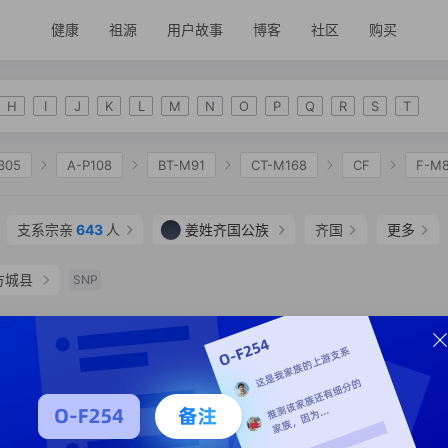
健康
祖源
用户故事
博客
社区
购买
H
I
J
K
L
M
N
O
P
Q
R
S
T
305
A-P108
BT-M91
CT-M168
CF
F-M
2335
K-M2311
NO
O-F175
O-M122
O-
支系宗亲
643
人
姜姓齐国公族
齐国
更多
O-F114
O-F629
O-F79
O-F46
O-F502
方城县
163
O-CTS1011
O-F55
O-F152
O-F504
SNP
153761
O-MF194
支系分析
支系宗亲
4
人
SNP