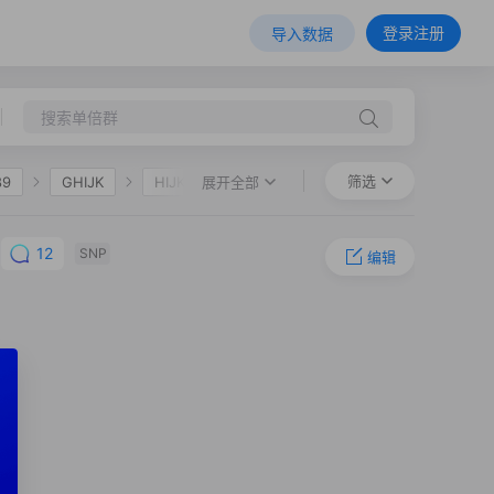
登录注册
导入数据
筛选
展开全部
89
GHIJK
HIJK
F36
O-M324
O-P201
12
SNP
编辑
O-FGC85750
O-F700
O-CTS7300