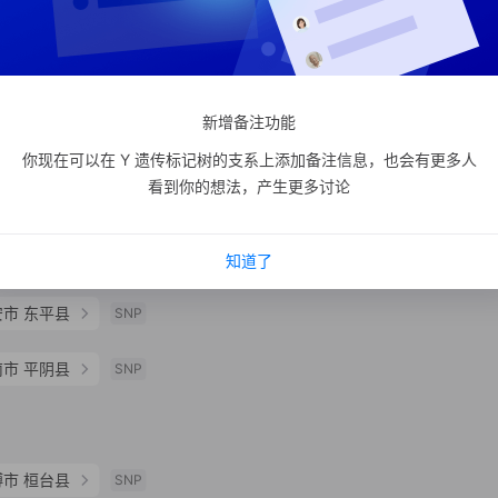
支系分析
支系宗亲
2
人
程
河南兰考县及山东市中区程氏家
支系分析
支系宗亲
2
人
SNP
新增备注功能
你现在可以在 Y 遗传标记树的支系上添加备注信息，也会有更多人
看到你的想法，产生更多讨论
杜
山东省城阳区杜氏家族
更多
SNP
支系分析
支系宗亲
2
人
SNP
知道了
安市 东平县
SNP
南市 平阴县
SNP
博市 桓台县
SNP