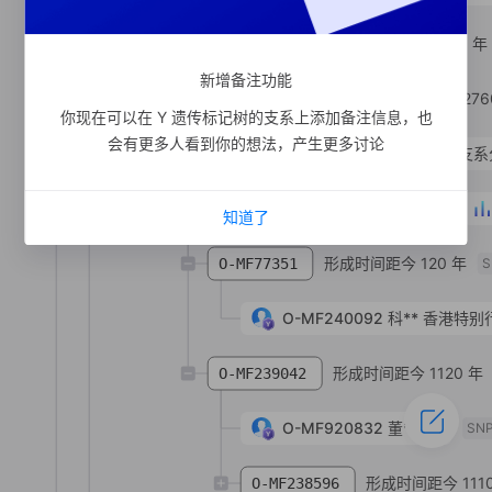
形成时间距今 2990 年
O-MF359445
新增备注功能
形成时间距今 276
O-MV121361
你现在可以在 Y 遗传标记树的支系上添加备注信息，也
会有更多人看到你的想法，产生更多讨论
形成时间距今 3310 年
支系
O-Y218017
形成时间距今 1140 年
O-MF238190
知道了
形成时间距今 120 年
O-MF77351
S
O-MF240092
科**
香港特别
形成时间距今 1120 年
O-MF239042
O-MF920832
董**
SN
形成时间距今 111
O-MF238596