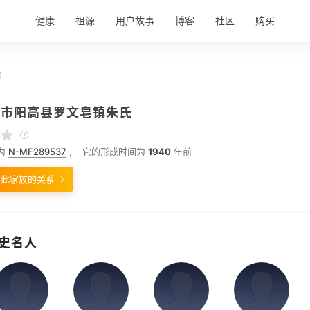
健康
祖源
用户故事
博客
社区
购买
情
同市阳高县罗文皂镇朱氏
为
N-MF289537
,
它的形成时间为
1940
年前
与此家族的关系
史名人