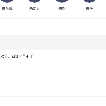
朱奎峰
朱定远
朱整
朱任
单双字，溯源字辈不详。
）