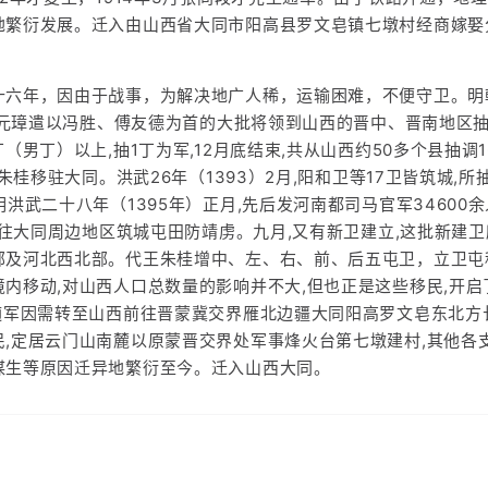
地繁衍发展。迁入由山西省大同市阳高县罗文皂镇七墩村经商嫁娶
十六年，因由于战事，为解决地广人稀，运输困难，不便守卫。明
,朱元璋遣以冯胜、傅友德为首的大批将领到山西的晋中、晋南地区
丁（男丁）以上,抽1丁为军,12月底结束,共从山西约50多个县抽调
王朱桂移驻大同。洪武26年（1393）2月,阳和卫等17卫皆筑城,
明洪武二十八年（1395年）正月,先后发河南都司马官军34600
人,往大同周边地区筑城屯田防靖虏。九月,又有新卫建立,这批新建
部及河北西北部。代王朱桂增中、左、右、前、后五屯卫，立卫屯
内移动,对山西人口总数量的影响并不大,但也正是这些移民,开
随军因需转至山西前往晋蒙冀交界雁北边疆大同阳高罗文皂东北方
民,定居云门山南麓以原蒙晋交界处军事烽火台第七墩建村,其他各
谋生等原因迁异地繁衍至今。迁入山西大同。