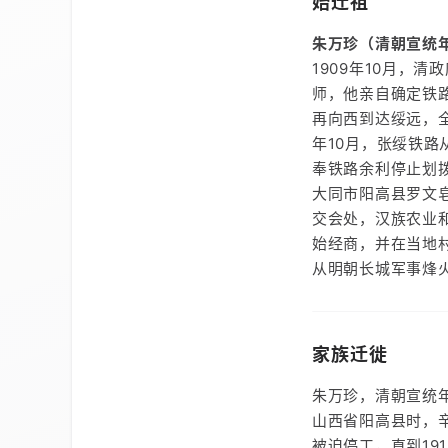
始迁祖
朱万珍（清朝宣统
1909年10月，
师，他亲自确定铁
再向西到达绥远，全
年10月，张绥铁
奉铁路余利停止划拨
大同市阳高县罗文
交会处，汉族农业
始经商，并在当地
从明朝长城军事烽
家族迁徙
朱万珍，清朝宣统年
山西省阳高县时，
被迫停工，直到19