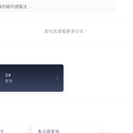
的疑问或看法 ...
去社区查看更多讨论
34
省份
支
朱元璋家族