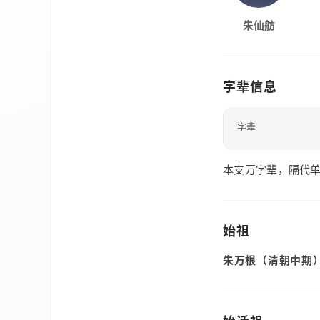
朱仙舫
字辈信息
字辈
本支万字辈，隔代
始祖
朱万根（清朝中期