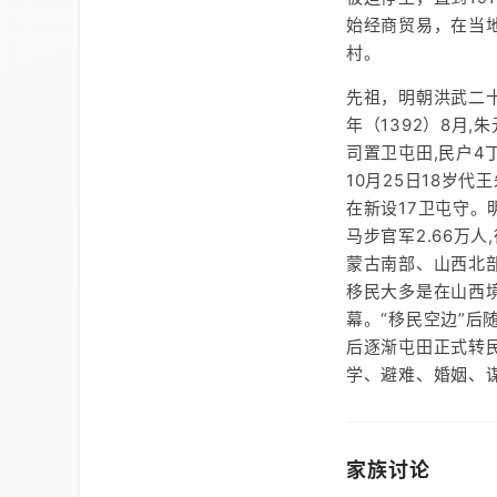
始经商贸易，在当
村。
先祖，明朝洪武二
年（1392）8月
司置卫屯田,民户4
10月25日18岁代
在新设17卫屯守。
马步官军2.66万
蒙古南部、山西北
移民大多是在山西境
幕。“移民空边”后
后逐渐屯田正式转
学、避难、婚姻、
家族讨论