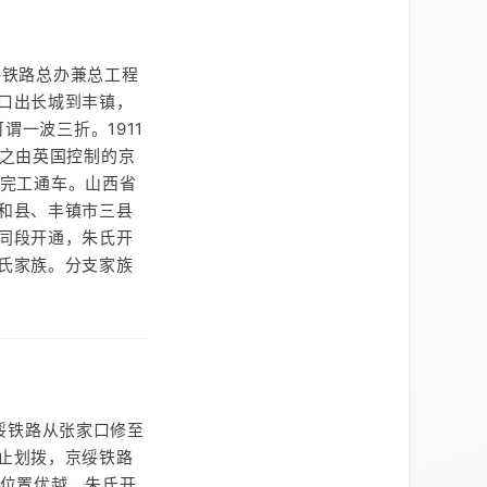
绥铁路总办兼总工程
口出长城到丰镇，
谓一波三折。1911
加之由英国控制的京
才完工通车。山西省
和县、丰镇市三县
同段开通，朱氏开
氏家族。分支家族
张绥铁路从张家口修至
止划拨，京绥铁路
理位置优越，朱氏开