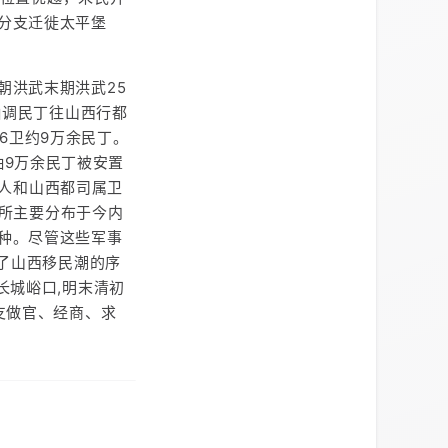
分支迁徙太平堡
朝洪武末期洪武25
抽调民丁往山西行都
16卫约9万余民丁。
所抽9万余民丁被安置
余人和山西都司属卫
卫所主要分布于今内
种。尽管这些军事
启了山西移民潮的序
长城峪口,明末清初
支做官、经商、求