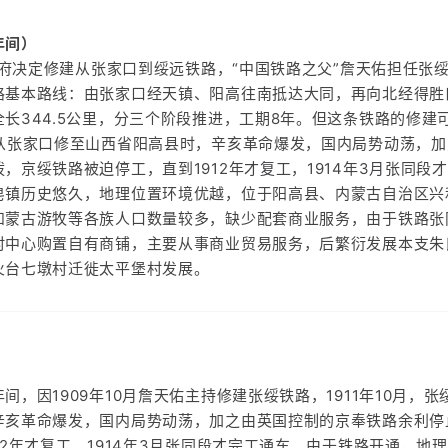
年间）
清政府决定修建从张家口到绥远铁路，“中国铁路之父”詹天佑担任张
路基本路线：由张家口经天镇、阳高往南抵达大同，再向北经得胜
长344.5公里，分三个阶段推进，工期8年。但这条铁路的修建可
路从张家口修至山西省阳高县时，辛亥革命爆发，国内局势动荡，
，京绥铁路被迫停工，直到1912年才复工，1914年3月张同段
皂镇历史悠久，地理位置环境优越，位于阳高县、内蒙古自治区兴
和蒙古游牧等各族人口数量较多，缺少配套商业服务，由于铁路张
村中心购置自有商铺，主要从事商业贸易服务，后繁衍发展本支朱
火台七墩村迁徙太平堡村发展。
间，因1909年10月詹天佑主持修建张绥铁路，1911年10月，
辛亥革命爆发，国内局势动荡，加之由英国控制的京奉铁路余利停
12年才复工，1914年3月张同段才完工通车。由于铁路开通，地