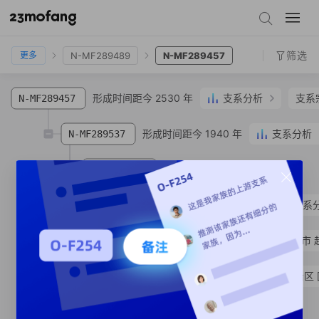
N-V4355
N-FT324649
N-MF176578
N-MF289489
N-MF289457
筛选
N-MF289489
N-MF289457
更多
形成时间距今 2530 年
支系分析
支系
N-MF289457
形成时间距今 1940 年
支系分析
N-MF289537
N-MF289505
SNP
形成时间距今 1420 年
支系
N-FGC47441
N-MF330210
h**
汉族
河北省 石家庄市 
N-MF929088
金**
汉族
宁夏回族自治区 