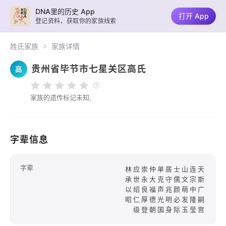
DNA里的历史 App
打开 App
登记资料，获取你的家族线索
姓氏家族
家族详情
贵州省毕节市七星关区高氏
高
家族的遗传标记未知,
字辈信息
字辈
林应崇仲单居士山连天
承世永大克守儒文宗斯
以绍良福声兆颜萌中广
昭仁厚德光明必发隆嗣
级登朝国身际玉莹宫