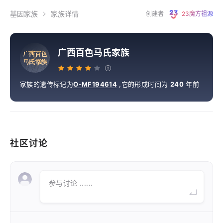
基因家族
家族详情
创建者
23魔方祖源
广西百色马氏家族
广
西
百
色
马
氏
家
族
家族的遗传标记为
O-MF194614
,
它的形成时间为
240
年前
社区讨论
参与讨论 ......