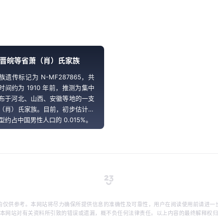
晋皖等省萧（肖）氏家族
族遗传标记为 N-MF287865，共
时间约为 1910 年前，推测为集中
布于河北、山西、安徽等地的一支
（肖）氏家族。目前，初步估计该
型约占中国男性人口的 0.015%。
均仅供参考。本网站将尽力确保所提供信息的准确性及可靠性，用户在阅读使用前请进一
本网站对有关资料所引致的错误或遗漏，概不负任何法律责任。以上内容的最终解释权