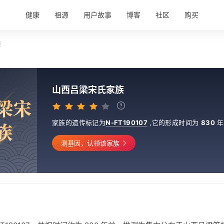
健康
祖源
用户故事
博客
社区
购买
情
山西吕梁宋氏家族
梁
宋
家族的遗传标记为
N-FT190107
,
它的形成时间为
830
年
族
测基因，认领该家族