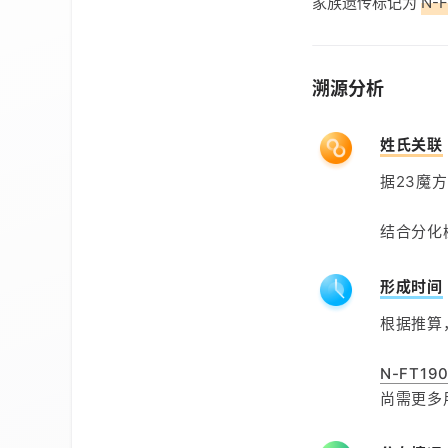
家族遗传标记为
N-F
溯源分析
姓氏关联
据23魔
结合分化
形成时间
根据推算
N-FT190
尚需更多