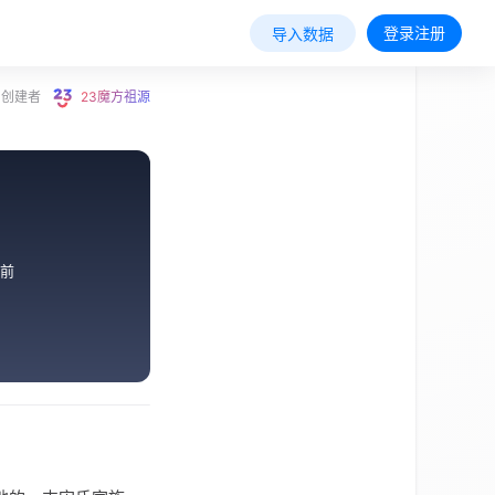
登录注册
导入数据
创建者
23魔方祖源
前