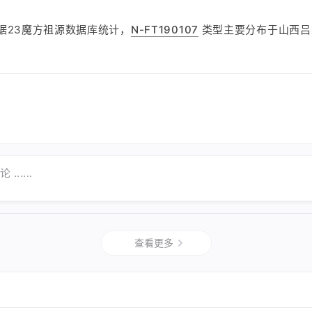
据23魔方祖源数据库统计，
N-FT190107
类型主要分布于山西吕
......
查看更多