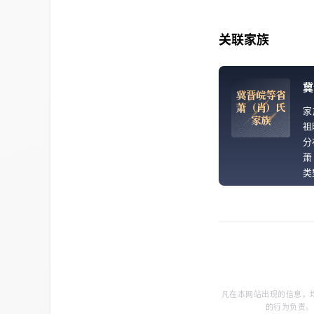
关联家族
冀
冀
晋
皖
等
省
萧
（
肖
）
氏
家
家
族
祖
分
萧
类
凡在本网站出现的信息，
的行为负责。