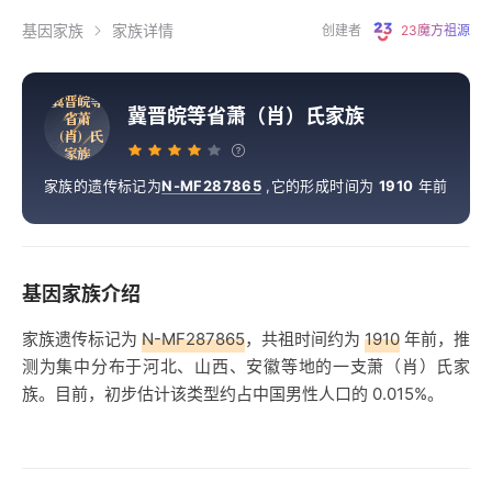
基因家族
家族详情
创建者
23魔方祖源
冀
晋
皖
等
冀晋皖等省萧（肖）氏家族
省
萧
（
肖
）
氏
家
族
家族的遗传标记为
N-MF287865
,
它的形成时间为
1910
年前
基因家族介绍
家族遗传标记为
N-MF287865
，共祖时间约为
1910
年前，推
测为集中分布于河北、山西、安徽等地的一支萧（肖）氏家
族。目前，初步估计该类型约占中国男性人口的 0.015%。