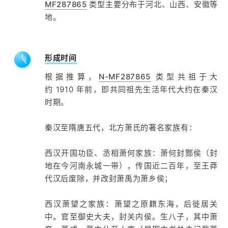
MF287865
类型主要分布于河北、山西、安徽等
地。
形成时间
根据推算，
N-MF287865
类型共祖于大
约 1910 年前，即共同祖先生活年代大约在秦汉
时期。
秦汉至隋唐五代，北方萧氏的著名家族有：
西汉开国功臣、丞相萧何家族：萧何封酂侯（封
地在今河南永城一带），传国近二百年，至王莽
代汉后废除，并改封萧禹为萧乡侯；
西汉萧望之家族：萧望之原籍东海，后徙居关
中。官至御史大夫，封关内侯。生八子，其中萧