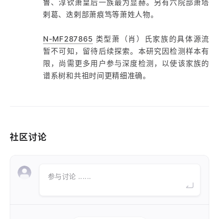
鲁、淳钦萧皇后一族最为显赫。另有六院部萧塔
剌葛、迭剌部萧痕笃等萧姓人物。
N-MF287865
类型萧（肖）氏家族的具体源流
暂不可知，留待后续探索。本研究因检测样本有
限，尚需更多用户参与深度检测，以使该家族的
谱系树和共祖时间更精细准确。
社区讨论
参与讨论 ......