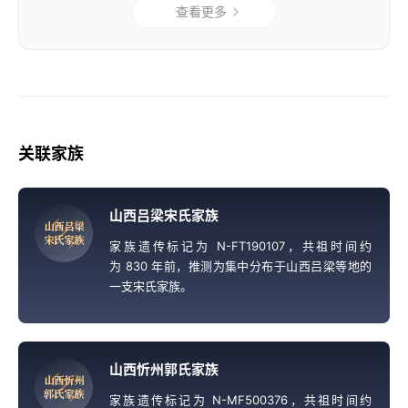
查看更多
关联家族
山西吕梁宋氏家族
山
西
吕
梁
宋
氏
家
族
家族遗传标记为 N-FT190107，共祖时间约
为 830 年前，推测为集中分布于山西吕梁等地的
一支宋氏家族。
山西忻州郭氏家族
山
西
忻
州
郭
氏
家
族
家族遗传标记为 N-MF500376，共祖时间约