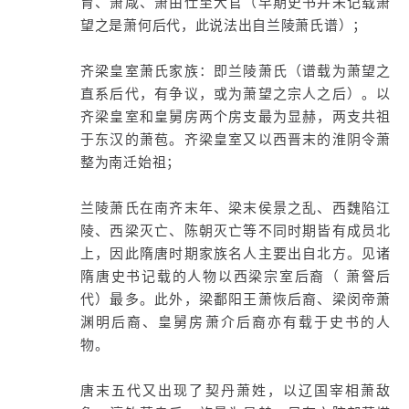
育、萧咸、萧由仕至大官（早期史书并未记载萧
望之是萧何后代，此说法出自兰陵萧氏谱）；
齐梁皇室萧氏家族：即兰陵萧氏（谱载为萧望之
直系后代，有争议，或为萧望之宗人之后）。以
齐梁皇室和皇舅房两个房支最为显赫，两支共祖
于东汉的萧苞。齐梁皇室又以西晋末的淮阴令萧
整为南迁始祖；
兰陵萧氏在南齐末年、梁末侯景之乱、西魏陷江
陵、西梁灭亡、陈朝灭亡等不同时期皆有成员北
上，因此隋唐时期家族名人主要出自北方。见诸
隋唐史书记载的人物以西梁宗室后裔（ 萧詧后
代）最多。此外，梁鄱阳王萧恢后裔、梁闵帝萧
渊明后裔、皇舅房萧介后裔亦有载于史书的人
物。
唐末五代又出现了契丹萧姓，以辽国宰相萧敌