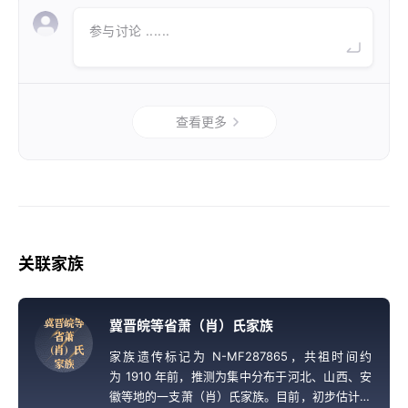
参与讨论 ......
查看更多
关联家族
冀
晋
皖
等
冀晋皖等省萧（肖）氏家族
省
萧
（
肖
）
氏
家族遗传标记为 N-MF287865，共祖时间约
家
族
为 1910 年前，推测为集中分布于河北、山西、安
徽等地的一支萧（肖）氏家族。目前，初步估计该