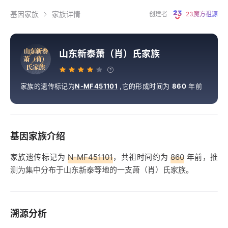
基因家族
家族详情
创建者
23魔方祖源
山
东
新
泰
山东新泰萧（肖）氏家族
萧
（
肖
）
氏
家
族
家族的遗传标记为
N-MF451101
,
它的形成时间为
860
年前
基因家族介绍
家族遗传标记为
N-MF451101
，共祖时间约为
860
年前，推
测为集中分布于山东新泰等地的一支萧（肖）氏家族。
溯源分析