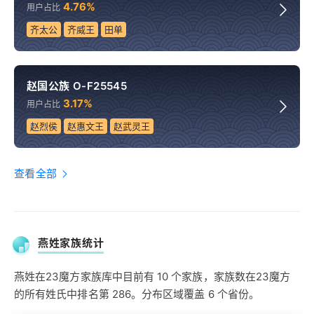
4.76%
用户占比
齐太公
齐威王
田单
赵国公族 O-F25545
3.17%
用户占比
赵烈侯
赵惠文王
赵武灵王
查看全部
燕姓家族统计
燕姓在23魔方家族库中目前有 10 个家族，家族数在23魔方
的所有姓氏中排名第 286。分布区域覆盖 6 个省份。