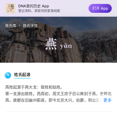
DNA里的历史 App
打开 App
登记资料，获取你的家族线索
姓氏库
姓氏详情
燕
yān
姓氏起源
燕姓起源于两大支：姬姓和姑姓。
第一支源出姬姓。西周初，周文王庶子召公奭封于燕，史称北
燕，故都在旧幽州蓟县，即今北京大兴，伯爵，到公元前254
更多
年灭于秦，子孙以国名为氏。姬姓燕氏的历史约有2200年。
第二支出自姑姓。黄帝之裔孙伯儵封于燕，史称南燕，在滑州