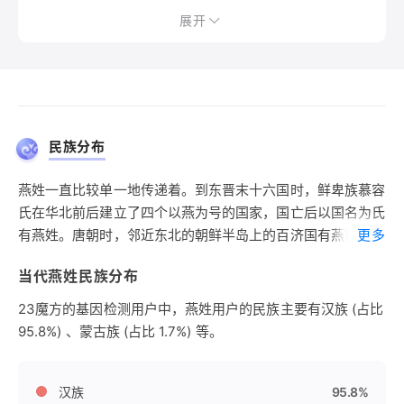
展开
民族分布
燕姓一直比较单一地传递着。到东晋末十六国时，鲜卑族慕容
氏在华北前后建立了四个以燕为号的国家，国亡后以国名为氏
有燕姓。唐朝时，邻近东北的朝鲜半岛上的百济国有燕姓。今
更多
天，东北地区的满族、蒙古族、回族和西南地区的苗族、侗
当代燕姓民族分布
族、彝族、布依族等少数民族中均有此姓。
23魔方的基因检测用户中，燕姓用户的民族主要有汉族 (占比
95.8%) 、蒙古族 (占比 1.7%) 等。
汉族
95.8%