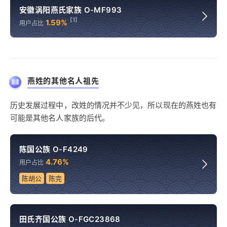
安徽涡阳燕氏家族 O-MF993
[1]
1.59%
用户占比
燕姓的其他名人祖先
历史发展过程中，改姓的情况并不少见，所以现在的燕姓也有
可能是其他名人家族的后代。
陈国公族 O-F4249
4.76%
用户占比
陈胡公
陈完
田氏齐国公族 O-FGC23868