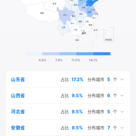
4.8%
7.9%
11.0%
14.1%
17.2%
5
山东省
占比
分布城市
个
9.5%
6
山西省
占比
分布城市
个
9.5%
5
河北省
占比
分布城市
个
9.5%
7
安徽省
占比
分布城市
个
6.9%
6.0%
6.0%
4.3%
4.3%
4.3%
3.4%
3.4%
5.2%
2.6%
2.6%
1.7%
1.7%
6
4
3
4
3
3
3
1
1
1
1
1
1
河南省
四川省
江苏省
北京市
上海市
湖南省
内蒙古自治区
湖北省
陕西省
辽宁省
甘肃省
重庆市
云南省
占比
占比
占比
占比
占比
占比
占比
占比
占比
占比
占比
占比
占比
分布城市
分布城市
分布城市
分布城市
分布城市
分布城市
分布城市
分布城市
分布城市
分布城市
分布城市
分布城市
分布城市
个
个
个
个
个
个
个
个
个
个
个
个
个