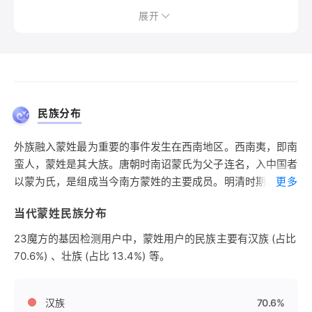
展开
民族分布
外族融入蒙姓最为重要的事件发生在西南地区。西南夷，即南
蛮人，蒙姓是其大族。唐朝时南诏蒙氏为父子连名，入中国者
以蒙为氏，是组成当今南方蒙姓的主要成员。明清时期，云南
更多
永平、贵州都匀等土司中均有蒙姓。在当今壮、彝、侗、毛
当代蒙姓民族分布
南、水、布依、瑶、苗、畲、土家等南方和西南地区的少数民
族和云黔桂琼地区的汉族中已经形成全国蒙姓中心区。
23魔方的基因检测用户中，蒙姓用户的民族主要有汉族 (占比
70.6%) 、壮族 (占比 13.4%) 等。
汉族
70.6%