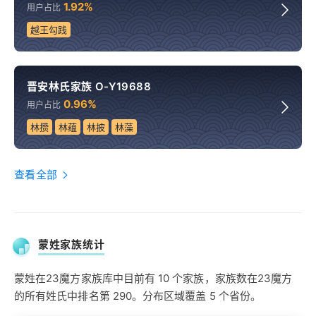
1.92%
用户占比
越王勾践
晋安林氏家族 O-Y19688
0.96%
用户占比
林攒
林蕴
林披
林藻
查看全部
蒙姓家族统计
蒙姓在23魔方家族库中目前有 10 个家族，家族数在23魔方
的所有姓氏中排名第 290。分布区域覆盖 5 个省份。