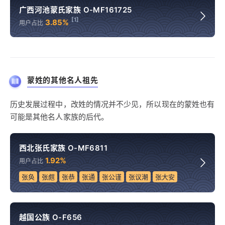
广西河池蒙氏家族 O-MF161725
[1]
3.85%
用户占比
蒙姓的其他名人祖先
历史发展过程中，改姓的情况并不少见，所以现在的蒙姓也有
可能是其他名人家族的后代。
西北张氏家族 O-MF6811
1.92%
用户占比
张奂
张甝
张恭
张通
张公谨
张议潮
张大安
越国公族 O-F656