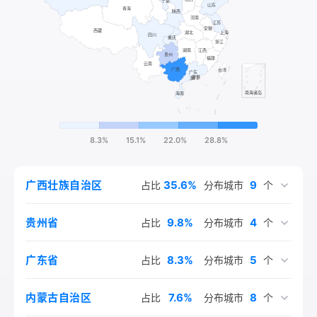
8.3%
15.1%
22.0%
28.8%
35.6%
9
广西壮族自治区
占比
分布城市
个
9.8%
4
贵州省
占比
分布城市
个
8.3%
5
广东省
占比
分布城市
个
7.6%
8
内蒙古自治区
占比
分布城市
个
4.5%
3.8%
3.8%
3.0%
2.3%
2.3%
6.1%
6.1%
1.5%
1.5%
3
4
2
2
1
1
1
1
1
1
重庆市
四川省
陕西省
山东省
海南省
新疆维吾尔自治区
宁夏回族自治区
江苏省
天津市
北京市
占比
占比
占比
占比
占比
占比
占比
占比
占比
占比
分布城市
分布城市
分布城市
分布城市
分布城市
分布城市
分布城市
分布城市
分布城市
分布城市
个
个
个
个
个
个
个
个
个
个