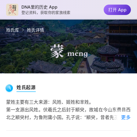
DNA里的历史 App
打开 App
登记资料，获取你的家族线索
姓氏库
姓氏详情
蒙
méng
姓氏起源
蒙姓主要有三大来源：风姓、姬姓和芈姓。
第一支源出风姓。伏羲氏之后封于颛臾，故城在今山东费县西
北之颛臾村，为鲁附庸小国。孔子说：“颛臾，昔者先王以为
更多
东蒙主是也。”蒙山，一称东蒙山，在今山东蒙阴西南，主峰
龟蒙顶为山东第二峰，在今平邑县东北。东蒙主为西周时主持