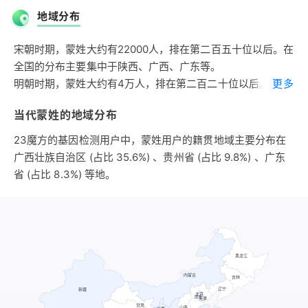
祭祀蒙山的官，世居蒙山，蒙山氏之后有蒙氏，以山名为氏。
地域分布
风姓蒙氏的历史大约有3000年。
第二支出自姬姓。高阳氏颛顼之后封于蒙双，故地在今河南商
宋朝时期，蒙姓大约有22000人，排在第二百五十位以后。在
丘东北，即庄周所居之地，后人以邑名为氏。
全国的分布主要集中于陕西、广西、广东等。
第三支出自芈姓。楚大夫食采于蒙，故地在今湖北荆门西之蒙
明朝时期，蒙姓大约有4万人，排在第二百二十位以后。广东
更多
山，因氏。芈姓蒙氏的历史大约有2500年。
为蒙姓第一大省，约占蒙姓总人口的九成；其次分布于江西、
当代蒙姓的地域分布
湖南、四川、湖北等。全国蒙姓人口的重心已经南移至两广地
区。
23魔方的基因检测用户中，蒙姓用户的籍贯地域主要分布在
广西壮族自治区 (占比 35.6%) 、贵州省 (占比 9.8%) 、广东
省 (占比 8.3%) 等地。