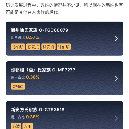
历史发展过程中，改姓的情况并不少见，所以现在的韦姓也有
可能是其他名人家族的后代。
衢州徐氏家族 O-FGC66079
0.57%
用户占比
徐伯珍
徐安贞
徐安贞
徐伯珍
谯郡楼（娄）氏家族 O-MF7277
0.38%
用户占比
娄师德
新安方氏家族 O-CTS3518
0.38%
用户占比
方清
方干