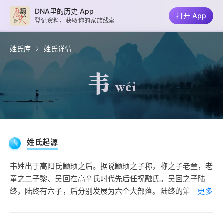
DNA里的历史 App
打开 App
登记资料，获取你的家族线索
姓氏库
姓氏详情
韦
wéi
姓氏起源
韦姓出于高阳氏颛顼之后。据说颛顼之子称，称之子老童，老
童之二子黎、吴回在高辛氏时代先后任祝融氏。吴回之子陆
终，陆终有六子，后分别发展为六个大部落。陆终的第三子篯
更多
铿，又称彭祖氏，彭姓。
彭国一度十分强大，称为彭伯。彭国中有豕韦之地。夏少康封