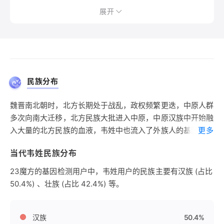
展开
民族分布
魏晋南北朝时，北方长期处于战乱，政权频繁更迭，中原人群
多次向南大迁移，北方民族大批进入中原，中原汉族中开始融
入大量的北方民族的血液，韦姓中也流入了外族人的基因。由
更多
于在秦汉时期韦姓主体已经离开中原，向南方迁移，所以韦姓
当代韦姓民族分布
外族基因的流入主要为改姓。汉初西域的疏勒国人进入中原后
以韦为姓。西汉的韩姓、唐朝的桓姓改韦姓，宋朝西夏人也有
23魔方的基因检测用户中，韦姓用户的民族主要有汉族 (占比
姓韦者。到清朝初期，南部和西南地区的土司中韦姓占很大的
50.4%) 、壮族 (占比 42.4%) 等。
比重。在归顺朝廷之后，大批土著改为汉族，当今南方地区多
韦姓与土著的改姓有密切关系。
汉族
50.4%