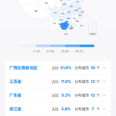
明朝时期，韦姓人口不但没有增长，反而减少了。明朝以前，
韦姓的主体一直在中原和南方，宋元明时期北方连续不断的战
争，使中原地区韦姓主体人群受到了严重的冲击。明朝时期，
浙江为韦姓第一大省，约占韦姓总人口的21%。主要分布于浙
江、广西、江苏三省，大约占韦姓总人口的54%；其次分布
于安徽、广东、福建、湖北。全国重新形成了东南浙苏皖、南
方两广两块韦姓人口聚集区。
11.3%
21.4%
31.6%
41.7%
51.9%
10
广西壮族自治区
占比
分布城市
个
11.0%
12
江苏省
占比
分布城市
个
5.2%
12
广东省
占比
分布城市
个
3.8%
7
浙江省
占比
分布城市
个
3.5%
3.5%
2.8%
2.5%
2.5%
2.2%
1.5%
1.3%
1.3%
1.1%
11
5
6
6
5
3
7
7
1
1
贵州省
山东省
安徽省
陕西省
四川省
河南省
北京市
湖北省
上海市
湖南省
占比
占比
占比
占比
占比
占比
占比
占比
占比
占比
分布城市
分布城市
分布城市
分布城市
分布城市
分布城市
分布城市
分布城市
分布城市
分布城市
个
个
个
个
个
个
个
个
个
个