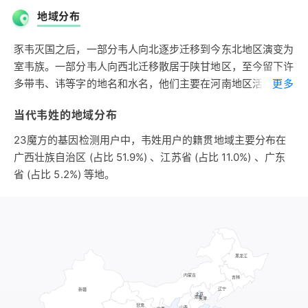
彭祖之别孙元哲于豕韦，称为豕韦氏，豕韦氏一度发展得十分
地域分布
强盛，与大彭国氏列为夏商朝时代的五霸。豕韦，即韦，靠近
同族昆吾氏，故地在今河南滑县东南，那里正是春秋时卫国之
豕韦灭国之后，一部分韦人向北逐步迁移到今东北地区演变为
地。豕韦在夏末第一次灭于商，商改封刘累于豕韦之地，不久
室韦族。一部分韦人向西北迁移散居于陕甘地区，至今留下许
后又复国，公元前1208年商王武丁先后灭了豕韦和大彭，改
多带韦、讳等字的地名和水名，他们主要在河南地区活动。
更多
封子姓韦侯于此，甲骨文卜辞中已证实商朝的子姓“侯韦”存
秦汉时期，韦人一部由彭城东迁山东孟、鲁之地，与东夷防风
在。彭姓豕韦亡国后，子孙四散，遂以国名为氏，有豕韦氏、
当代韦姓的地域分布
氏混居，形成风姓韦氏的望族。一支韦人向南逐步迁移到贵
韦氏。彭姓韦氏的历史至少有3200年。
州、云南和广西，这是一支数量很大的韦人移民，他们与当地
23魔方的基因检测用户中，韦姓用户的籍贯地域主要分布在
的土著混居形成了当今壮、瑶、布依、水、毛南、仡佬、仫
广西壮族自治区 (占比 51.9%) 、江苏省 (占比 11.0%) 、广东
佬、侗、苗等民族韦姓，更是壮、瑶、布依、水等民族中的大
省 (占比 5.2%) 等地。
姓。三国两晋时，韦姓已经分布于长江南北的广大地区。宋朝
时韦姓的足迹几乎达到南方各地，已经成为广西的大族。明末
清初，韦姓踏入台湾。
宋朝时期，韦姓不足9万人，约占全国人口的0.1%。韦姓第一
大省是河南，约占韦姓总人口的26%。主要分布于河南、广
西、湖北、安徽，这四省韦姓大约占韦姓总人口的71%；其次
分布于河北、浙江、四川、江苏、江西。形成了豫鄂皖、广西
两大块韦姓聚集区。