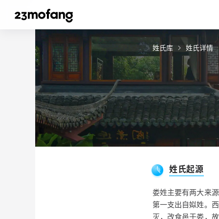
姓氏库
姓氏详情
姓氏起源
娄姓主要有两大来源
第一支出自姒姓。西
灭，改食邑于娄，故