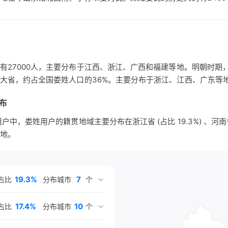
武王灭商，封陆终之裔孙曹挟于邾，也称邾娄国，即邹国，故地在
王灭邾，国灭之后有邾娄氏、娄氏。曹姓娄氏的历史大约有2300年
有27000人，主要分布于江西、浙江、广西和福建等地。明朝时期，
大省，约占全国娄姓人口的36%。主要分布于浙江、江西、广东等
布
中，娄姓用户的籍贯地域主要分布在浙江省 (占比 19.3%) 、河南省 (
 等地。
19.3%
7
占比
分布城市
个
17.4%
10
占比
分布城市
个