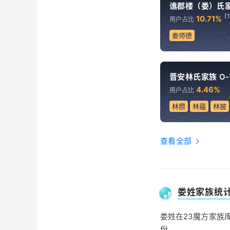
谯郡楼（娄）氏家族
[1
10.71%
用户占比
娄师德
晋安林氏家族 O-Y
4.46%
用户占比
林攒
林蕴
林披
查看全部
娄姓家族统
娄姓在23魔方家族库
份。