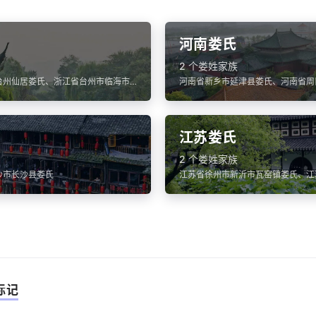
河南娄氏
2 个娄姓家族
台州仙居娄氏、浙江省台州市临海市
河南省新乡市延津县娄氏、河南省周
浙江台州黄岩江口娄氏
氏
江苏娄氏
2 个娄姓家族
沙市长沙县娄氏
江苏省徐州市新沂市瓦窑镇娄氏、江
州市娄氏
标记