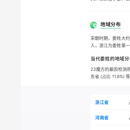
第二支出自曹姓。周
城。战国中期，楚宣
地域分布
宋朝时期，娄姓大约
人，浙江为娄姓第一
当代娄姓的地域分
23魔方的基因检测用户
东省 (占比 11.8%)
浙江省
河南省