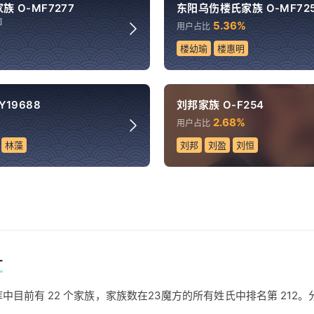
 O-MF7277
东阳乌伤楼氏家族 O-MF72
]
5.36%
用户占比
楼幼瑜
楼惠明
19688
刘邦家族 O-F254
2.68%
用户占比
林藻
刘邦
刘盈
刘恒
计
中目前有 22 个家族，家族数在23魔方的所有姓氏中排名第 212。