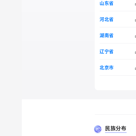
山东省
河北省
湖南省
辽宁省
北京市
黑龙江
江苏省
吉林省
安徽省
重庆市
上海市
江西省
山西省
湖北省
天津市
贵州省
省
民族分布