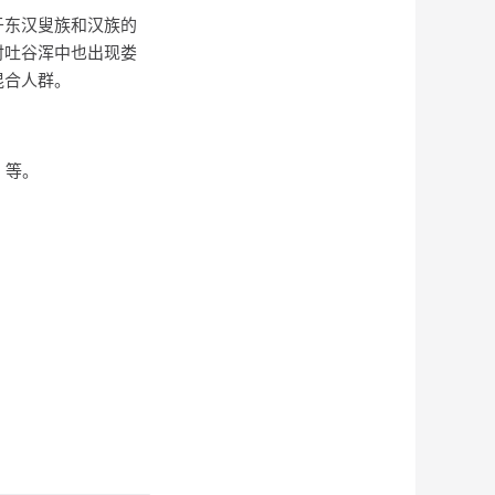
于东汉叟族和汉族的
时吐谷浑中也出现娄
混合人群。
 等。