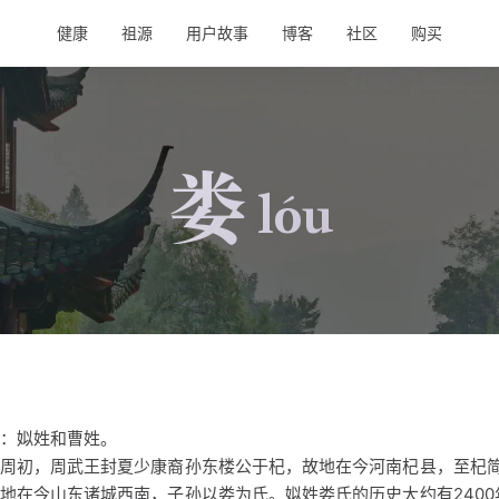
健康
祖源
用户故事
博客
社区
购买
娄
lóu
：姒姓和曹姓。
周初，周武王封夏少康裔孙东楼公于杞，故地在今河南杞县，至杞
地在今山东诸城西南，子孙以娄为氏。姒姓娄氏的历史大约有2400