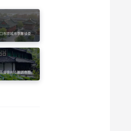
口市项城市李寨镇娄
苏省徐州市新沂市邳