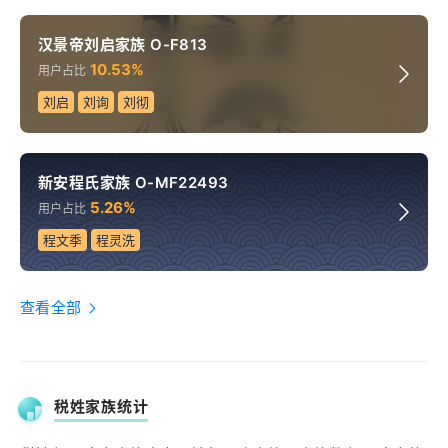
汉景帝刘启家族 O-F813
10.53%
用户占比
刘启
刘询
刘彻
新安程氏家族 O-MF22493
5.26%
用户占比
程文季
程灵洗
查看全部
税姓家族统计