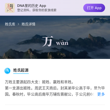
DNA里的历史 App
打开 App
登记资料，获取你的家族线索
姓氏库
姓氏详情
万
wàn
姓氏起源
万姓主要源起四大支：姬姓、赢姓和芈姓。
第一支源出姬姓。周武王灭商后，封其弟毕公高于毕，是为毕
国。春秋时，毕公高后裔毕万辅佐晋献公，于公元前661年灭
更多
了姬姓的耿、霍、魏等小国，晋献公封毕万于魏地，建立了另
一个姬姓魏国。传至十二世孙魏斯，于公元前403年自立为诸