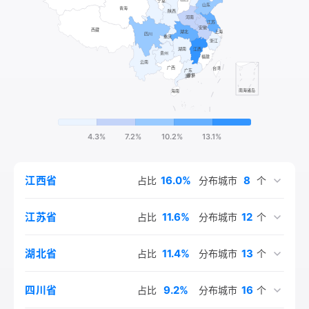
4.3%
7.2%
10.2%
13.1%
16.0%
8
江西省
占比
分布城市
个
11.6%
12
江苏省
占比
分布城市
个
11.4%
13
湖北省
占比
分布城市
个
9.2%
16
四川省
占比
分布城市
个
8.4%
4.6%
3.4%
3.0%
3.7%
2.8%
2.5%
2.2%
5.1%
4.1%
1.6%
1.4%
1.4%
1.4%
2.1%
14
14
13
11
9
8
9
6
9
6
7
7
1
1
1
山东省
河南省
安徽省
湖南省
浙江省
上海市
北京市
广东省
重庆市
河北省
陕西省
辽宁省
甘肃省
云南省
贵州省
占比
占比
占比
占比
占比
占比
占比
占比
占比
占比
占比
占比
占比
占比
占比
分布城市
分布城市
分布城市
分布城市
分布城市
分布城市
分布城市
分布城市
分布城市
分布城市
分布城市
分布城市
分布城市
分布城市
分布城市
个
个
个
个
个
个
个
个
个
个
个
个
个
个
个