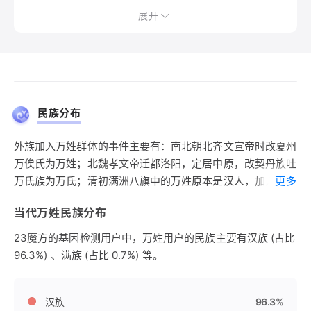
展开
民族分布
外族加入万姓群体的事件主要有：南北朝北齐文宣帝时改夏州
万俟氏为万姓；北魏孝文帝迁都洛阳，定居中原，改契丹族吐
万氏族为万氏；清初满洲八旗中的万姓原本是汉人，加入八旗
更多
后，子孙成为满族，后有改为汉族。
当代万姓民族分布
23魔方的基因检测用户中，万姓用户的民族主要有汉族 (占比
96.3%) 、满族 (占比 0.7%) 等。
汉族
96.3%