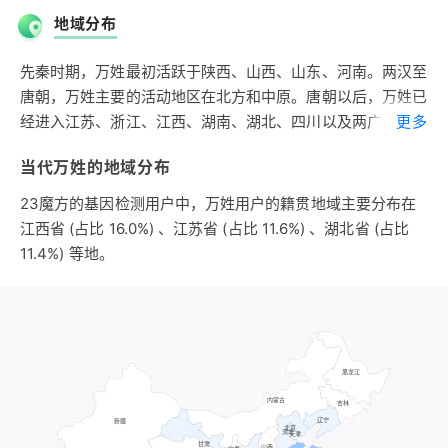
侯，称魏文侯。于公元前369年魏惠王与韩、赵一起瓜分了晋
地域分布
国，建立了强大的魏国，成为战国七雄之一。再传三世到魏王
假，于公元前225年被秦始皇所灭，子孙以国名为氏。有一支
先秦时期，万姓最初活跃于陕西、山西、山东、河南。两汉至
魏人以先祖毕万的字为氏。姬姓万氏的历史至少有2200年。
唐朝，万姓主要的活动地区在北方和中原。唐朝以后，万姓已
第二支源自姬姓。周武王之臣芮伯，灭商时有功，为西周初封
经进入江苏、浙江、江西、湖南、湖北、四川以及两广地区和
更多
的姬姓诸侯国之一，故城在今陕西大荔县的朝邑城东南，亦处
福建，最终聚集在长江流域，形成当代的分布格局。
于今山西芮城西。芮伯在周成王时为司徒，为西周重臣，世袭
当代万姓的地域分布
宋朝时期的万姓主要分布于江西和浙江地区，万姓主力已经离
周朝卿士。春秋周桓王时，芮国国君已传到芮伯万，其子孙以
开了北方。
23魔方的基因检测用户中，万姓用户的籍贯地域主要分布在
其名为氏。
明朝时期，万姓大约有12万人，约占全国人口的0.13%，排在
江西省 (占比 16.0%) 、江苏省 (占比 11.6%) 、湖北省 (占比
第三支源自赢姓。万，春秋时赢姓莒国之邑，故城在今山东莒
第一百二十位以外。主要分布于江西、湖北、浙江，这三省万
11.4%) 等地。
县，后为楚国所吞并，子孙以邑名为氏。
姓大约占万姓总人口的52%；其次分布于四川、江苏、安徽，
第四支源自芈姓。万，春秋时赢姓莒国之邑，故城在今山东莒
这三省集中了万姓总人口的23%。江西为万姓第一大省，占
县，后为楚国所吞并，楚大夫食采于此，因氏。
万姓总人口的26.7%。宋、元、明600余年，万姓人口主要向
江南地区迁移，全国形成了长江下游地区万姓人口聚集区。