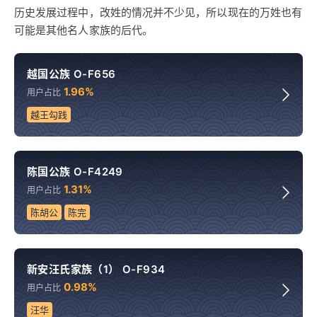
历史发展过程中，改姓的情况并不少见，所以现在的万姓也有
可能是其他名人家族的后代。
越国公族 O-F656
1.96%
用户占比
越王勾践
陈国公族 O-F4249
1.31%
用户占比
陈胡公
陈完
新安汪氏家族（1） O-F934
0.98%
用户占比
汪华