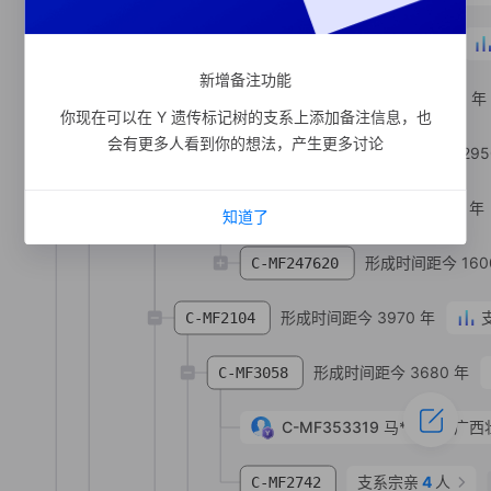
形成时间距今 4270 年
C-MF168901
新增备注功能
形成时间距今 3250 年
C-MF168904
你现在可以在 Y 遗传标记树的支系上添加备注信息，也
会有更多人看到你的想法，产生更多讨论
形成时间距今 295
C-MF458941
形成时间距今 1620 年
C-FT339072
知道了
形成时间距今 160
C-MF247620
形成时间距今 3970 年
C-MF2104
形成时间距今 3680 年
C-MF3058
C-MF353319
马**
汉族
广西
支系宗亲
4
人
C-MF2742