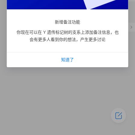
形成时间距今 560 年
C-MF221462
SNP
新增备注功能
支系宗亲
2
人
更多
C-MF221448
你现在可以在 Y 遗传标记树的支系上添加备注信息，也
会有更多人看到你的想法，产生更多讨论
知道了