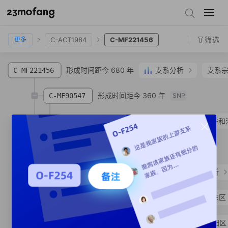
C-M217
C-L1373
C-F3447
C-MF661860
C-ACT1984
C-MF221456
筛选
C-ACT1984
C-MF221456
更多
形成时间距今 680 年
支系分析
支系
C-MF221456
形成时间距今 360 年
C-MF90547
SNP
C-MF399309
敖**
蒙古族
内蒙古自治区 呼和
支系宗亲
1
人
C-MF121620
SNP
形成时间距今 670 年
支系分析
C-MF221459
C-MF303071
唐**
满族
辽宁省 沈阳市 大东区
C-MF338189
唐**
满族
安徽省 合肥市 庐阳区