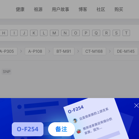
健康
祖源
用户故事
博客
社区
购买
H
I
J
K
L
M
N
O
P
Q
R
S
T
A-P305
A-P108
BT-M91
CT-M168
DE-M145
278
D-F729
D-PH4979
D-BY15206
D-F17412
SNP
D-MF168747
D-MF168743
D-MF168741