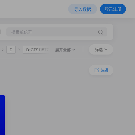
登录注册
导入数据
筛选
展开全部
D
D-CTS11577
D-MF10256
编辑