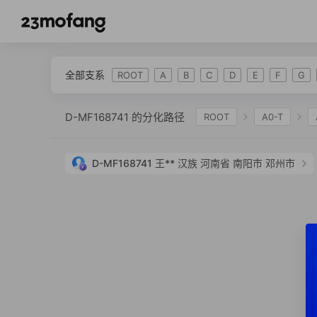
全部支系
ROOT
A
B
C
D
E
F
G
D-MF168741 的分化路径
ROOT
A0-T
D-F6251
D-F849
D-Z27269
D-Z27
D-MF168741
王**
汉族
河南省 南阳市 邓州市
D-MF10257
D-ACT3906
D-MF168745