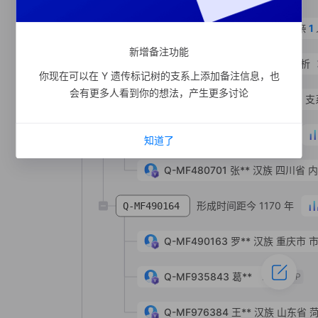
形成时间距今 1520 年
支系宗亲
1
Q-MV116810
新增备注功能
形成时间距今 3110 年
支系分析
Q-Y17430
你现在可以在 Y 遗传标记树的支系上添加备注信息，也
会有更多人看到你的想法，产生更多讨论
形成时间距今 2800 年
支
Q-MF480697
形成时间距今 1810 年
Q-MF480702
知道了
Q-MF480701
张**
汉族
四川省 
形成时间距今 1170 年
Q-MF490164
Q-MF490163
罗**
汉族
重庆市 
Q-MF935843
葛**
SNP
Q-MF976384
王**
汉族
山东省 