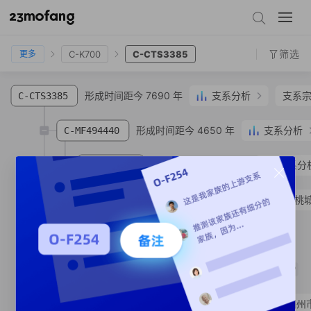
C-M217
C-F1067
C-CTS2
C-F978
C-F3895
C-K700
C-CTS3385
筛选
C-K700
C-CTS3385
更多
形成时间距今 7690 年
支系分析
支系
C-CTS3385
形成时间距今 4650 年
支系分析
C-MF494440
形成时间距今 2540 年
支系分
C-MF97192
C-MV22664
王**
汉族
河北省 衡水市 桃
形成时间距今 780 年
C-MF494427
SNP
形成时间距今 760 年
C-MF494473
SNP
C-MF494414
常**
汉族
山西省 朔州