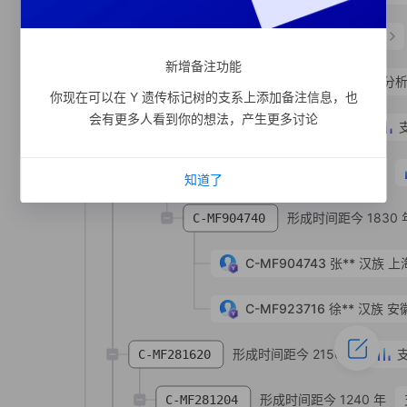
形成时间距今 6890 年
支系分析
C-Z31675
新增备注功能
形成时间距今 6400 年
支系分
C-MF1061
你现在可以在 Y 遗传标记树的支系上添加备注信息，也
会有更多人看到你的想法，产生更多讨论
形成时间距今 2930 年
C-MF904732
形成时间距今 2910 年
C-MF904764
知道了
形成时间距今 1830 
C-MF904740
C-MF904743
张**
汉族
上
C-MF923716
徐**
汉族
安
形成时间距今 2150 年
C-MF281620
形成时间距今 1240 年
C-MF281204