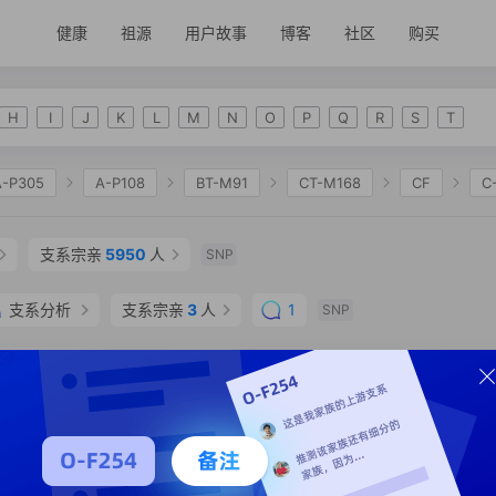
健康
祖源
用户故事
博客
社区
购买
H
I
J
K
L
M
N
O
P
Q
R
S
T
A-P305
A-P108
BT-M91
CT-M168
CF
C
C-K548
C-CTS6259
支系宗亲
5950
人
SNP
支系分析
支系宗亲
3
人
1
SNP
辖区 黄浦区
SNP
支系分析
支系宗亲
2
人
SNP
省 梅州市 梅江区
SNP