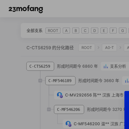
全部支系
ROOT
A
B
C
D
E
F
G
C-CTS6259 的分化路径
ROOT
A0-T
C-F1067
C-CTS2
C-F978
C-F845
形成时间距今 6860 年
支系分析
C-CTS6259
形成时间距今 3660 年
C-MF546189
C-MV292656
陈**
汉族
上海市 市
形成时间距今 3270 年
C-MF546206
C-MF546200
温**
汉族
广东