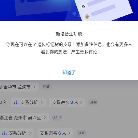
支系分析
支系宗亲
5947
人
更多
27
SNP
支系分析
支系宗亲
4
人
SNP
新增备注功能
0 年
SNP
你现在可以在 Y 遗传标记树的支系上添加备注信息，也会有更多人
看到你的想法，产生更多讨论
南省 郑州市 荥阳市
SNP
支系分析
支系宗亲
5
人
SNP
知道了
省 金华市 兰溪市
SNP
0 年
支系分析
支系宗亲
3
人
SNP
浙江省 湖州市 吴兴区
SNP
支系分析
支系宗亲
6
人
SNP