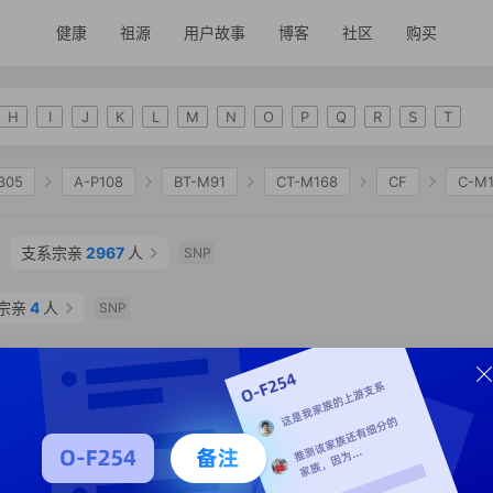
健康
祖源
用户故事
博客
社区
购买
H
I
J
K
L
M
N
O
P
Q
R
S
T
305
A-P108
BT-M91
CT-M168
CF
C-M
C-F1319
C-F10056
C-F9765
C-F2883
C
支系宗亲
2967
人
SNP
宗亲
4
人
SNP
P
系分析
支系宗亲
2960
人
1
SNP
支系分析
支系宗亲
226
人
2
SNP