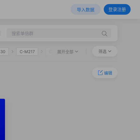
登录注册
导入数据
筛选
展开全部
130
C-M217
C-F1067
-Y35926
C-F3944
编辑