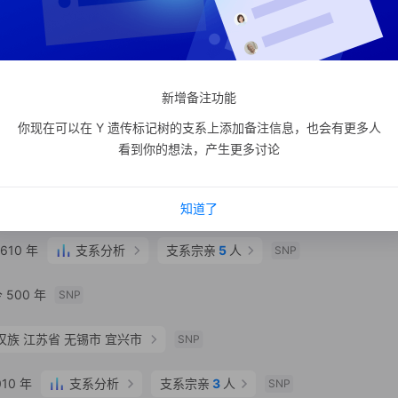
年
SNP
津市 市辖区 滨海新区
SNP
新增备注功能
00 年
SNP
你现在可以在 Y 遗传标记树的支系上添加备注信息，也会有更多人
看到你的想法，产生更多讨论
3700 年
SNP
支系分析
支系宗亲
50
人
SNP
知道了
610 年
支系分析
支系宗亲
5
人
SNP
500 年
SNP
汉族
江苏省 无锡市 宜兴市
SNP
10 年
支系分析
支系宗亲
3
人
SNP