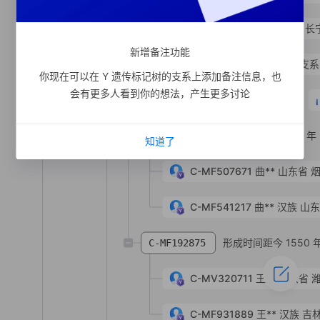
C-MV188439
何**
汉族
上海市 市辖区 长
新增备注功能
形成时间距今 5400 年
支系
C-MF1608
你现在可以在 Y 遗传标记树的支系上添加备注信息，也
会有更多人看到你的想法，产生更多讨论
形成时间距今 2200 年
C-MF507670
形成时间距今 770 年
C-MF507672
知道了
C-MF507671
曲**
山东省 
C-MF541217
曲**
汉族
山东
形成时间距今 1550 
C-MF192875
C-MV320711
王**
山东省 
C-MF931889
王**
汉族
吉林