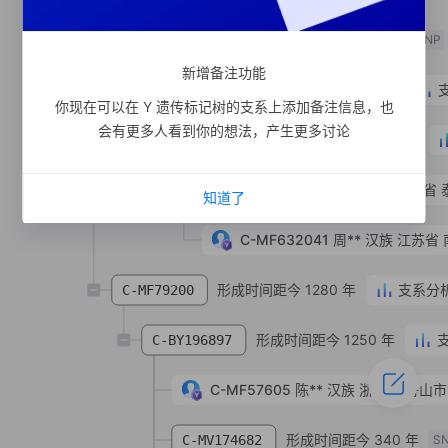
支系宗亲
1
人
C-MF129167
SNP
新增备注功能
形成时间距今 1050 年
C-MF453114
你现在可以在 Y 遗传标记树的支系上添加备注信息，也
会有更多人看到你的想法，产生更多讨论
形成时间距今 860 年
C-MF340765
C-MF453115
吉**
汉族
江苏省 
知道了
C-MF632041
周**
汉族
江苏省 
形成时间距今 1280 年
支系分
C-MF79200
形成时间距今 1250 年
C-BY196897
C-MF57605
陈**
汉族
浙江省 舟山市
形成时间距今 340 年
C-MV174682
S