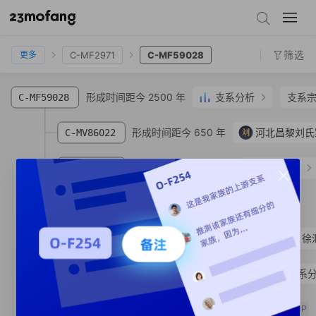
C-CTS8579
C-Y25125
C-F7940
C-M407
C-F3850
C-MF2971
C-MF59028
筛选
C-MF2971
C-MF59028
更多
形成时间距今 2500 年
支系分析
支系
C-MF59028
形成时间距今 650 年
刘
河北昌黎刘氏
C-MV86022
形成时间距今 1640 年
支系分析
C-MF64016
形成时间距今 720 年
C-FT30552
SNP
C-MF376377
杨**
汉族
上海市 市辖区 徐
形成时间距今 1630 年
支系
C-MF126638
形成时间距今 1030 年
C-MF130038
SNP